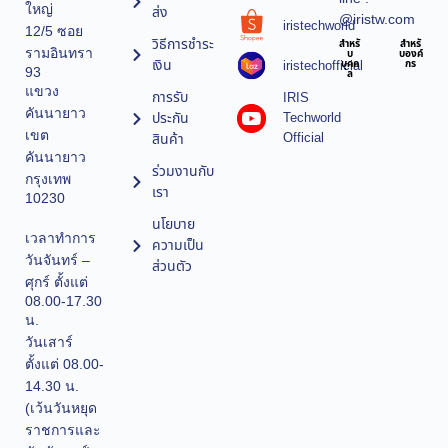
ใหญ่
ส่ง
@iristw.com
iristechworld
12/5 ซอย
วิธีการชำระ
สำหรั
สำหรั
รามอินทรา
บ
บองค์
เงิน
iristechofficial
บุคค
กร
93
ล
แขวง
การรับ
IRIS
คันนายาว
ประกัน
Techworld
เขต
Official
สินค้า
คันนายาว
ร่วมงานกับ
กรุงเทพ
เรา
10230
นโยบาย
เวลาทำการ
ความเป็น
วันจันทร์ –
ส่วนตัว
ศุกร์ ตั้งแต่
08.00-17.30
น.
วันเสาร์
ตั้งแต่ 08.00-
14.30 น.
(เว้นวันหยุด
ราชการและ