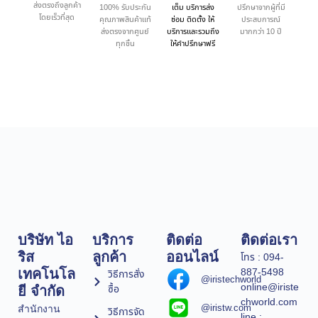
ส่งตรงถึงลูกค้า
100% รับประกัน
เต็ม บริการส่ง
ปรึกษาจากผู้ที่มี
โดยเร็วที่สุด
คุณภาพสินค้าแท้
ซ่อม ติดตั้ง ให้
ประสบการณ์
ส่งตรงจากศูนย์
บริการและรวมถึง
มากกว่า 10 ปี
ทุกชิ้น
ให้คำปรึกษาฟรี
บริษัท ไอ
บริการ
ติดต่อ
ติดต่อเรา
ริส
ลูกค้า
ออนไลน์
โทร : 094-
887-5498
เทคโนโล
วิธีการสั่ง
@iristechworld
online@iriste
ซื้อ
ยี จำกัด
chworld.com
@iristw.com
สำนักงาน
วิธีการจัด
line :