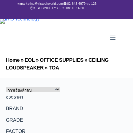
✉
marketing@iristechworld.com
☎
02-843-6979 ต่อ 126
🕘
จ.–ศ. 08:00–17:30 · ส. 08:00–14:30
Home
»
EOL
»
OFFICE SUPPLIES
»
CEILING
LOUDSPEAKER
»
TOA
ช่วงราคา
BRAND
GRADE
FACTOR