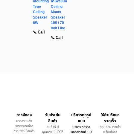
mounting
ลำโพงชนิด
Type
Ceiling
Ceiling
Mount
Speaker
Speaker
6W
100 / 70
Volt Line
📞 Call
📞 Call
การจัดส่ง
รับประกัน
บริการทุกรูป
ให้คำบรึกษา
สินค้า
แบบ
รวดเร็ว
บริการขนส่ง
หลากหลายช่อง
สินค้าดี มี
บริการเซอร์วิส
ตอบด่วน ตอบไว
ทาง เพื่อให้สินค้า
คุณภาพ มั่นใจได้
นอกสถานที่ 1 ปี
พร้อมให้คำ