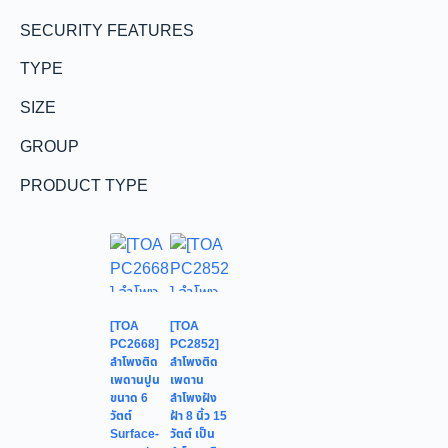
SECURITY FEATURES
TYPE
SIZE
GROUP
PRODUCT TYPE
[TOA
[TOA
PC2668]
PC2852]
ลำโพงติด
ลำโพงติด
เพดานปูน
เพดาน
ขนาด 6
ลำโพงฝัง
วัตต์
ฝ้า 8 นิ้ว 15
Surface-
วัตต์ เป็น