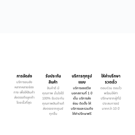
การจัดส่ง
รับประกัน
บริการทุกรูป
ให้คำบรึกษา
สินค้า
แบบ
รวดเร็ว
บริการขนส่ง
หลากหลายช่อง
สินค้าดี มี
บริการเซอร์วิส
ตอบด่วน ตอบไว
ทาง เพื่อให้สินค้า
คุณภาพ มั่นใจได้
นอกสถานที่ 1 ปี
พร้อมให้คำ
ส่งตรงถึงลูกค้า
100% รับประกัน
เต็ม บริการส่ง
ปรึกษาจากผู้ที่มี
โดยเร็วที่สุด
คุณภาพสินค้าแท้
ซ่อม ติดตั้ง ให้
ประสบการณ์
ส่งตรงจากศูนย์
บริการและรวมถึง
มากกว่า 10 ปี
ทุกชิ้น
ให้คำปรึกษาฟรี