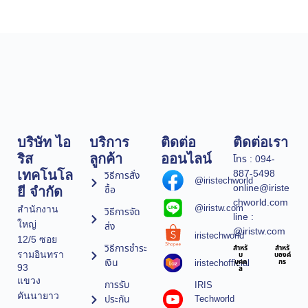
บริษัท ไอ
บริการ
ติดต่อ
ติดต่อเรา
ริส
ลูกค้า
ออนไลน์
โทร : 094-
887-5498
เทคโนโล
วิธีการสั่ง
@iristechworld
online@iriste
ซื้อ
ยี จำกัด
chworld.com
@iristw.com
สำนักงาน
วิธีการจัด
line :
ใหญ่
ส่ง
@iristw.com
iristechworld
12/5 ซอย
วิธีการชำระ
สำหรั
สำหรั
รามอินทรา
บ
บองค์
เงิน
iristechofficial
บุคค
กร
93
ล
แขวง
การรับ
IRIS
คันนายาว
ประกัน
Techworld