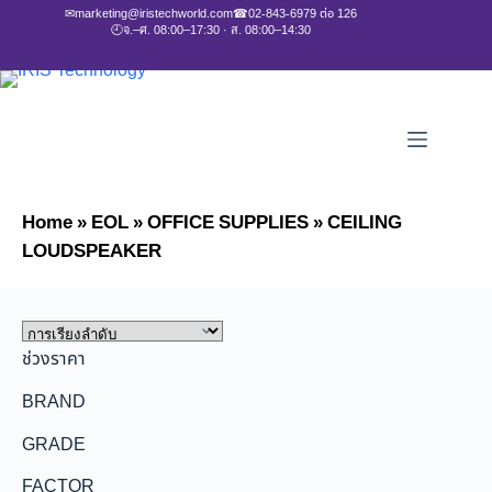
✉
marketing@iristechworld.com
☎
02-843-6979 ต่อ 126
🕘
จ.–ศ. 08:00–17:30 · ส. 08:00–14:30
Home
»
EOL
»
OFFICE SUPPLIES
»
CEILING
LOUDSPEAKER
ช่วงราคา
BRAND
GRADE
FACTOR