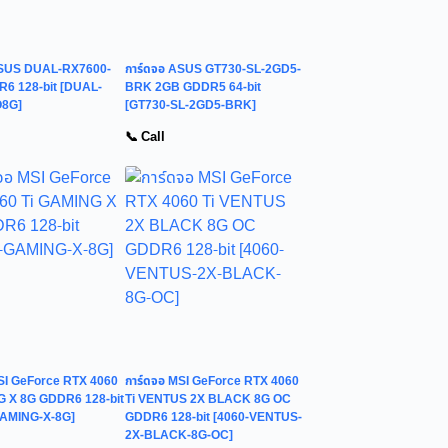
ASUS DUAL-RX7600-
การ์ดจอ ASUS GT730-SL-2GD5-
6 128-bit [DUAL-
BRK 2GB GDDR5 64-bit
O8G]
[GT730-SL-2GD5-BRK]
📞 Call
SI GeForce RTX 4060
การ์ดจอ MSI GeForce RTX 4060
G X 8G GDDR6 128-bit
Ti VENTUS 2X BLACK 8G OC
GAMING-X-8G]
GDDR6 128-bit [4060-VENTUS-
2X-BLACK-8G-OC]