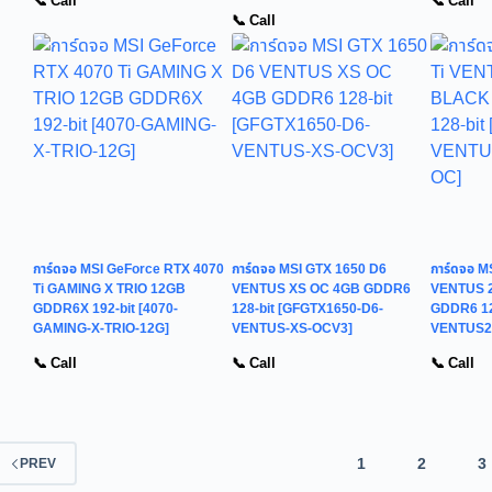
📞 Call
📞 Call
📞 Call
การ์ดจอ MSI GeForce RTX 4070
การ์ดจอ MSI GTX 1650 D6
การ์ดจอ M
Ti GAMING X TRIO 12GB
VENTUS XS OC 4GB GDDR6
VENTUS 
GDDR6X 192-bit [4070-
128-bit [GFGTX1650-D6-
GDDR6 128
GAMING-X-TRIO-12G]
VENTUS-XS-OCV3]
VENTUS2
📞 Call
📞 Call
📞 Call
1
2
3
PREV