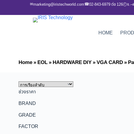
✉
☎
marketing@iristechworld.com
02-843-6979 ต่อ 126
จ.–
🕘
HOME
PRO
Home
»
EOL
»
HARDWARE DIY
»
VGA CARD
»
Pa
ช่วงราคา
BRAND
GRADE
FACTOR