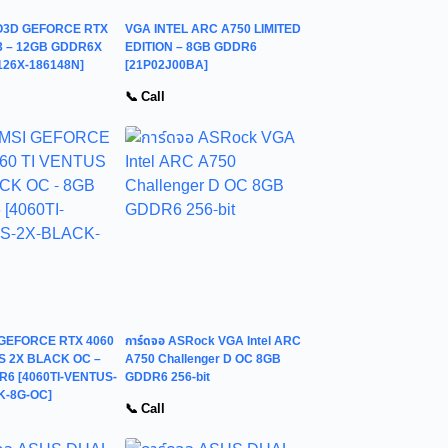
O3D GEFORCE RTX
VGA INTEL ARC A750 LIMITED
X3 – 12GB GDDR6X
EDITION – 8GB GDDR6
126X-186148N]
[21P02J00BA]
📞 Call
 GEFORCE RTX 4060
การ์ดจอ ASRock VGA Intel ARC
S 2X BLACK OC –
A750 Challenger D OC 8GB
6 [4060TI-VENTUS-
GDDR6 256-bit
K-8G-OC]
📞 Call