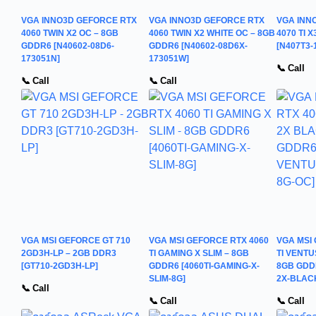
VGA INNO3D GEFORCE RTX
VGA INNO3D GEFORCE RTX
VGA INN
4060 TWIN X2 OC – 8GB
4060 TWIN X2 WHITE OC – 8GB
4070 TI 
GDDR6 [N40602-08D6-
GDDR6 [N40602-08D6X-
[N407T3-
173051N]
173051W]
📞 Call
📞 Call
📞 Call
VGA MSI GEFORCE GT 710
VGA MSI GEFORCE RTX 4060
VGA MSI
2GD3H-LP – 2GB DDR3
TI GAMING X SLIM – 8GB
TI VENTU
[GT710-2GD3H-LP]
GDDR6 [4060TI-GAMING-X-
8GB GDDR
SLIM-8G]
2X-BLAC
📞 Call
📞 Call
📞 Call