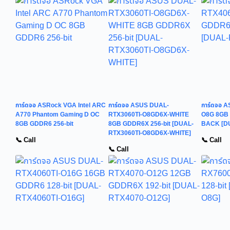
การ์ดจอ ASRock VGA Intel ARC
การ์ดจอ ASUS DUAL-
การ์ดจอ 
A770 Phantom Gaming D OC
RTX3060TI-O8GD6X-WHITE
O8G 8GB 
8GB GDDR6 256-bit
8GB GDDR6X 256-bit [DUAL-
BACK [D
RTX3060TI-O8GD6X-WHITE]
📞 Call
📞 Call
📞 Call