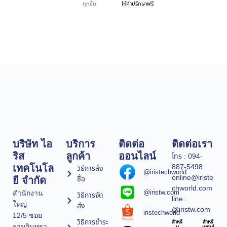
ทุกชิ้น
ให้คำปรึกษาฟรี
บริษัท ไอ
บริการ
ติดต่อ
ติดต่อเรา
ริส
ลูกค้า
ออนไลน์
โทร : 094-
887-5498
เทคโนโล
วิธีการสั่ง
@iristechworld
online@iriste
ซื้อ
ยี จำกัด
chworld.com
@iristw.com
สำนักงาน
วิธีการจัด
line :
ใหญ่
ส่ง
@iristw.com
iristechworld
12/5 ซอย
วิธีการชำระ
สำหรั
สำหรั
รามอินทรา