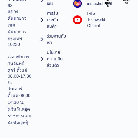
บ
บองค์
เงิน
iristechofficial
บุคค
กร
93
ล
แขวง
การรับ
IRIS
คันนายาว
ประกัน
Techworld
เขต
Official
สินค้า
คันนายาว
ร่วมงานกับ
กรุงเทพ
เรา
10230
นโยบาย
เวลาทำการ
ความเป็น
วันจันทร์ –
ส่วนตัว
ศุกร์ ตั้งแต่
08.00-17.30
น.
วันเสาร์
ตั้งแต่ 08.00-
14.30 น.
(เว้นวันหยุด
ราชการและ
นักขัตฤกษ์)