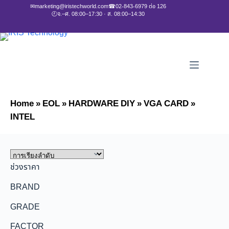
✉
marketing@iristechworld.com
☎
02-843-6979 ต่อ 126
🕘
จ.–ศ. 08:00–17:30 · ส. 08:00–14:30
Home
»
EOL
»
HARDWARE DIY
»
VGA CARD
»
INTEL
ช่วงราคา
BRAND
GRADE
FACTOR