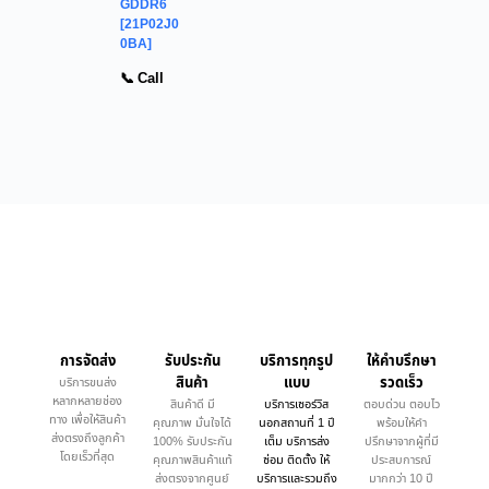
GDDR6
[21P02J0
0BA]
📞 Call
การจัดส่ง
รับประกัน
บริการทุกรูป
ให้คำบรึกษา
สินค้า
แบบ
รวดเร็ว
บริการขนส่ง
หลากหลายช่อง
สินค้าดี มี
บริการเซอร์วิส
ตอบด่วน ตอบไว
ทาง เพื่อให้สินค้า
คุณภาพ มั่นใจได้
นอกสถานที่ 1 ปี
พร้อมให้คำ
ส่งตรงถึงลูกค้า
100% รับประกัน
เต็ม บริการส่ง
ปรึกษาจากผู้ที่มี
โดยเร็วที่สุด
คุณภาพสินค้าแท้
ซ่อม ติดตั้ง ให้
ประสบการณ์
ส่งตรงจากศูนย์
บริการและรวมถึง
มากกว่า 10 ปี