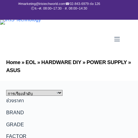
✉
marketing@iristechworld.com
☎
02-843-6979 ต่อ 126
🕘
จ.–ศ. 08:00–17:30 · ส. 08:00–14:30
Home
»
EOL
»
HARDWARE DIY
»
POWER SUPPLY
»
ASUS
ช่วงราคา
BRAND
GRADE
FACTOR