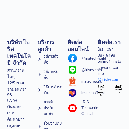
บริษัท ไอ
บริการ
ติดต่อ
ติดต่อเรา
ริส
ลูกค้า
ออนไลน์
โทร : 094-
887-5498
เทคโนโล
วิธีการสั่ง
@iristechworld
online@iriste
ซื้อ
ยี จำกัด
chworld.com
@iristw.com
สำนักงาน
วิธีการจัด
line :
ใหญ่
ส่ง
@iristw.com
iristechworld
12/5 ซอย
วิธีการชำระ
สำหรั
สำหรั
รามอินทรา
บ
บองค์
เงิน
iristechofficial
บุคค
กร
93
ล
แขวง
การรับ
IRIS
คันนายาว
ประกัน
Techworld
เขต
Official
สินค้า
คันนายาว
ร่วมงานกับ
กรุงเทพ