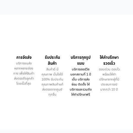
การจัดส่ง
รับประกัน
บริการทุกรูป
ให้คำบรึกษา
สินค้า
แบบ
รวดเร็ว
บริการขนส่ง
หลากหลายช่อง
สินค้าดี มี
บริการเซอร์วิส
ตอบด่วน ตอบไว
ทาง เพื่อให้สินค้า
คุณภาพ มั่นใจได้
นอกสถานที่ 1 ปี
พร้อมให้คำ
ส่งตรงถึงลูกค้า
100% รับประกัน
เต็ม บริการส่ง
ปรึกษาจากผู้ที่มี
โดยเร็วที่สุด
คุณภาพสินค้าแท้
ซ่อม ติดตั้ง ให้
ประสบการณ์
ส่งตรงจากศูนย์
บริการและรวมถึง
มากกว่า 10 ปี
ทุกชิ้น
ให้คำปรึกษาฟรี