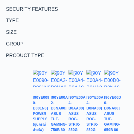
SECURITY FEATURES
TYPE
SIZE
GROUP
PRODUCT TYPE
[90YE009
[90YE00A
[90YE00A
[90YE00A
[90YE00D
0-
2-
4-
4-
0-
B001N0]
B0NA00]
B0AA00]
B0NA00]
B0NA00]
POWER
ASUS
ASUS
ASUS
ASUS
SUPPLY
TUF-
ROG-
ROG-
TUF-
(อุปกรณ์
GAMING-
STRIX-
STRIX-
GAMING-
จ่ายไฟ)
750B 80
850G
850G
650B 80