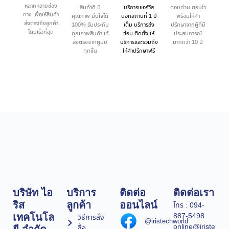
หลากหลายช่อง
สินค้าดี มี
บริการเซอร์วิส
ตอบด่วน ตอบไว
ทาง เพื่อให้สินค้า
คุณภาพ มั่นใจได้
นอกสถานที่ 1 ปี
พร้อมให้คำ
ส่งตรงถึงลูกค้า
100% รับประกัน
เต็ม บริการส่ง
ปรึกษาจากผู้ที่มี
โดยเร็วที่สุด
คุณภาพสินค้าแท้
ซ่อม ติดตั้ง ให้
ประสบการณ์
ส่งตรงจากศูนย์
บริการและรวมถึง
มากกว่า 10 ปี
ทุกชิ้น
ให้คำปรึกษาฟรี
บริษัท ไอ
บริการ
ติดต่อ
ติดต่อเรา
ริส
ลูกค้า
ออนไลน์
โทร : 094-
887-5498
เทคโนโล
วิธีการสั่ง
@iristechworld
online@iriste
ซื้อ