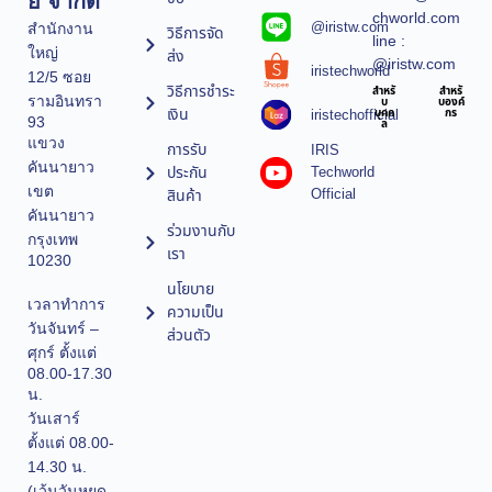
ยี จำกัด
chworld.com
@iristw.com
สำนักงาน
วิธีการจัด
line :
ใหญ่
ส่ง
@iristw.com
iristechworld
12/5 ซอย
วิธีการชำระ
สำหรั
สำหรั
รามอินทรา
บ
บองค์
เงิน
iristechofficial
บุคค
กร
93
ล
แขวง
การรับ
IRIS
คันนายาว
ประกัน
Techworld
เขต
Official
สินค้า
คันนายาว
ร่วมงานกับ
กรุงเทพ
เรา
10230
นโยบาย
เวลาทำการ
ความเป็น
วันจันทร์ –
ส่วนตัว
ศุกร์ ตั้งแต่
08.00-17.30
น.
วันเสาร์
ตั้งแต่ 08.00-
14.30 น.
(เว้นวันหยุด