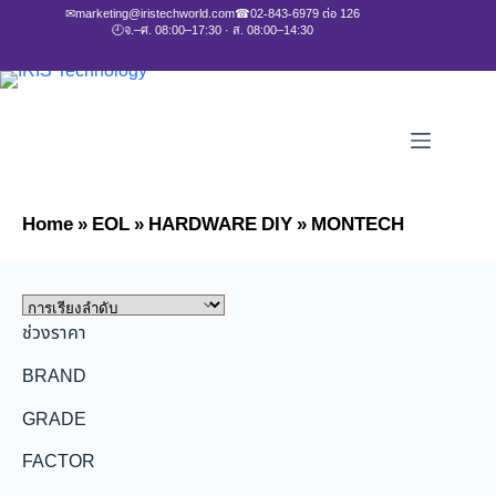
✉
marketing@iristechworld.com
☎
02-843-6979 ต่อ 126
🕘
จ.–ศ. 08:00–17:30 · ส. 08:00–14:30
Home
»
EOL
»
HARDWARE DIY
»
MONTECH
ช่วงราคา
BRAND
GRADE
FACTOR