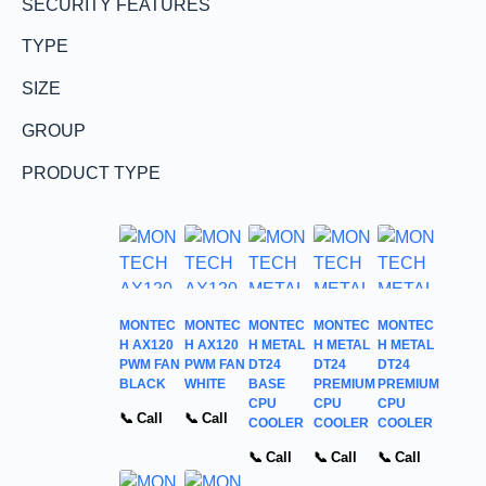
SECURITY FEATURES
TYPE
SIZE
GROUP
PRODUCT TYPE
MONTEC
MONTEC
MONTEC
MONTEC
MONTEC
H AX120
H AX120
H METAL
H METAL
H METAL
PWM FAN
PWM FAN
DT24
DT24
DT24
BLACK
WHITE
BASE
PREMIUM
PREMIUM
CPU
CPU
CPU
📞 Call
📞 Call
COOLER
COOLER
COOLER
📞 Call
📞 Call
📞 Call