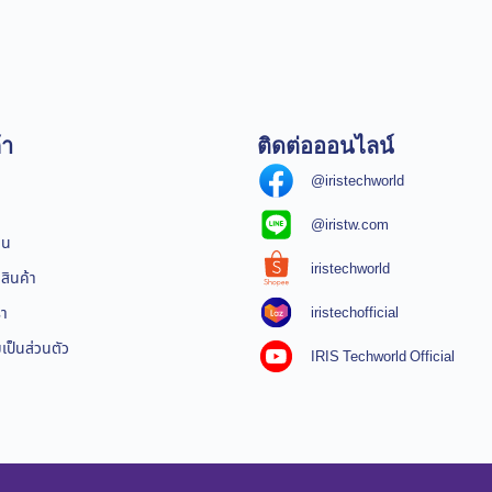
้า
ติดต่อออนไลน์
@iristechworld
@iristw.com
ิน
iristechworld
สินค้า
iristechofficial
รา
ป็นส่วนตัว
IRIS Techworld Official