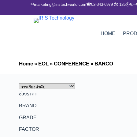
✉
☎
marketing@iristechworld.com
02-843-6979 ต่อ 126
จ.–
🕘
HOME
PRO
Home
»
EOL
»
CONFERENCE
»
BARCO
ช่วงราคา
BRAND
GRADE
FACTOR