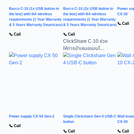
Barco C-10 (1x USB button in
Barco C-10 (2x USB button in
Power sup
the box) with NA wireless
the box) with NA wireless
CX-30
requirements (1 Year Warranty
requirements (1 Year Warranty
📞 Call
& 5 Years Warranty Smartcare)
& 5 Years Warranty Smartcare)
📞 Call
📞 Call
ClickShare C-10 ช่วย
ให้การนำเสนอแบบโ…
Power supply CX-50 Gen-2
Single Clickshare Gen 4 USB-C
Wall moun
button
CX-30
📞 Call
📞 Call
📞 Call