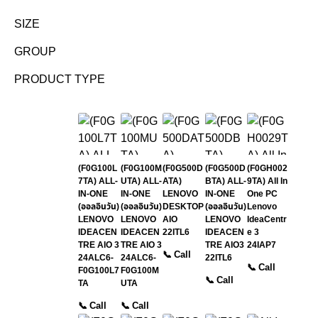
SIZE
GROUP
PRODUCT TYPE
(F0G100L
(F0G100M
(F0G500D
(F0G500D
(F0GH002
7TA) ALL-
UTA) ALL-
ATA)
BTA) ALL-
9TA) All In
IN-ONE
IN-ONE
LENOVO
IN-ONE
One PC
(ออลอินวัน)
(ออลอินวัน)
DESKTOP
(ออลอินวัน)
Lenovo
LENOVO
LENOVO
AIO
LENOVO
IdeaCentr
IDEACEN
IDEACEN
22ITL6
IDEACEN
e 3
TRE AIO 3
TRE AIO 3
TRE AIO3
24IAP7
📞 Call
24ALC6-
24ALC6-
22ITL6
📞 Call
F0G100L7
F0G100M
📞 Call
TA
UTA
📞 Call
📞 Call