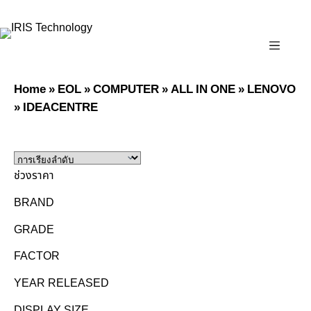
✉
marketing@iristechworld.com
☎
02-843-6979 ต่อ 126
🕘
จ.–ศ. 08:00–17:30 · ส. 08:00–14:30
Home
»
EOL
»
COMPUTER
»
ALL IN ONE
»
LENOVO
»
IDEACENTRE
ช่วงราคา
BRAND
GRADE
FACTOR
YEAR RELEASED
DISPLAY SIZE