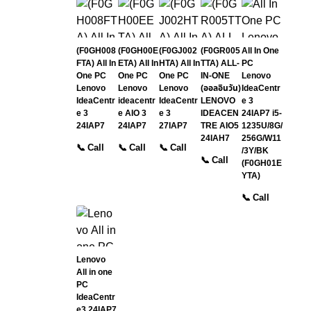
(F0GH008
(F0GH00E
(F0GJ002
(F0GR005
All In One
FTA) All In
ETA) All In
HTA) All In
TTA) ALL-
PC
One PC
One PC
One PC
IN-ONE
Lenovo
Lenovo
Lenovo
Lenovo
(ออลอินวัน)
IdeaCentr
IdeaCentr
ideacentr
IdeaCentr
LENOVO
e 3
e 3
e AIO 3
e 3
IDEACEN
24IAP7 i5-
24IAP7
24IAP7
27IAP7
TRE AIO5
1235U/8G/
24IAH7
256G/W11
📞 Call
📞 Call
📞 Call
/3Y/BK
📞 Call
(F0GH01E
YTA)
📞 Call
Lenovo
All in one
PC
IdeaCentr
e3 24IAP7