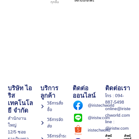
ให้คำปรึกษาฟรี
ทุกชิ้น
บริษัท ไอ
บริการ
ติดต่อ
ติดต่อเรา
ริส
ลูกค้า
ออนไลน์
โทร : 094-
887-5498
เทคโนโล
วิธีการสั่ง
@iristechworld
online@iriste
ซื้อ
ยี จำกัด
chworld.com
@iristw.com
สำนักงาน
วิธีการจัด
line :
ใหญ่
ส่ง
@iristw.com
iristechworld
12/5 ซอย
วิธีการชำระ
สำหรั
สำหรั
รามอินทรา