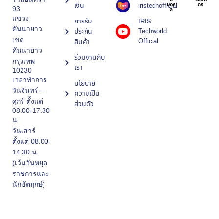
บ
บองค์
เงิน
iristechofficial
บุคค
กร
93
ล
แขวง
การรับ
IRIS
คันนายาว
ประกัน
Techworld
เขต
Official
สินค้า
คันนายาว
ร่วมงานกับ
กรุงเทพ
เรา
10230
เวลาทำการ
นโยบาย
วันจันทร์ –
ความเป็น
ศุกร์ ตั้งแต่
ส่วนตัว
08.00-17.30
น.
วันเสาร์
ตั้งแต่ 08.00-
14.30 น.
(เว้นวันหยุด
ราชการและ
นักขัตฤกษ์)