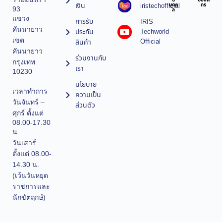
บ
บองค์
เงิน
iristechofficial
บุคค
กร
93
ล
แขวง
การรับ
IRIS
คันนายาว
ประกัน
Techworld
เขต
Official
สินค้า
คันนายาว
ร่วมงานกับ
กรุงเทพ
เรา
10230
นโยบาย
เวลาทำการ
ความเป็น
วันจันทร์ –
ส่วนตัว
ศุกร์ ตั้งแต่
08.00-17.30
น.
วันเสาร์
ตั้งแต่ 08.00-
14.30 น.
(เว้นวันหยุด
ราชการและ
นักขัตฤกษ์)