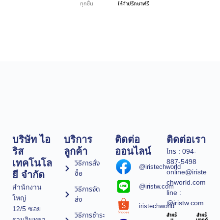
ทุกชิ้น
ให้คำปรึกษาฟรี
บริษัท ไอ
บริการ
ติดต่อ
ติดต่อเรา
ริส
ลูกค้า
ออนไลน์
โทร : 094-
887-5498
เทคโนโล
วิธีการสั่ง
@iristechworld
online@iriste
ซื้อ
ยี จำกัด
chworld.com
@iristw.com
สำนักงาน
วิธีการจัด
line :
ใหญ่
ส่ง
@iristw.com
iristechworld
12/5 ซอย
วิธีการชำระ
สำหรั
สำหรั
รามอินทรา