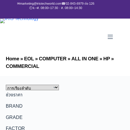
✉
marketing@iristechworld.com
☎
02-843-6979 ต่อ 126
🕘
จ.–ศ. 08:00–17:30 · ส. 08:00–14:30
Home
»
EOL
»
COMPUTER
»
ALL IN ONE
»
HP
»
COMMERCIAL
ช่วงราคา
BRAND
GRADE
FACTOR