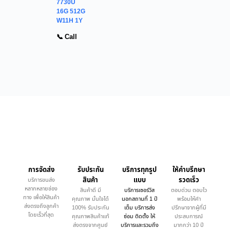
7730U
16G 512G
W11H 1Y
📞 Call
การจัดส่ง
รับประกัน
บริการทุกรูป
ให้คำบรึกษา
สินค้า
แบบ
รวดเร็ว
บริการขนส่ง
หลากหลายช่อง
สินค้าดี มี
บริการเซอร์วิส
ตอบด่วน ตอบไว
ทาง เพื่อให้สินค้า
คุณภาพ มั่นใจได้
นอกสถานที่ 1 ปี
พร้อมให้คำ
ส่งตรงถึงลูกค้า
100% รับประกัน
เต็ม บริการส่ง
ปรึกษาจากผู้ที่มี
โดยเร็วที่สุด
คุณภาพสินค้าแท้
ซ่อม ติดตั้ง ให้
ประสบการณ์
ส่งตรงจากศูนย์
บริการและรวมถึง
มากกว่า 10 ปี