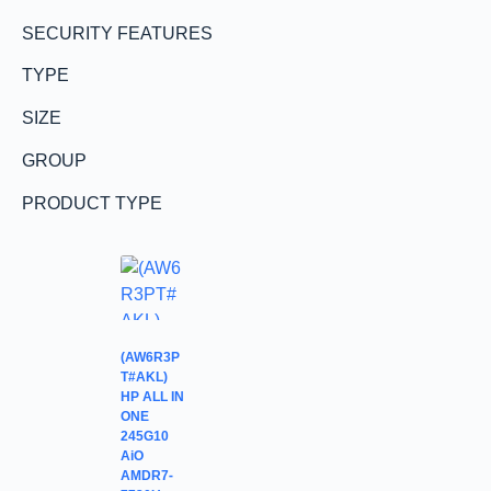
SECURITY FEATURES
TYPE
SIZE
GROUP
PRODUCT TYPE
(AW6R3P
T#AKL)
HP ALL IN
ONE
245G10
AiO
AMDR7-