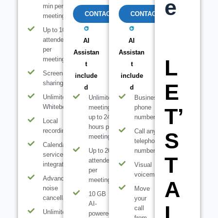
e
min per
CONTACT
CONTACT
meeting
Up to 100
attendees
AI
AI
per
Assistan
Assistan
meeting
L
t
t
Screen
include
include
sharing
E
d
d
Unlimited
Unlimited
Business
Whiteboards
meetings,
phone
T’
up to 24
number
Local
hours per
recording
Call any
S
meeting
telephone
Calendar
Up to 200
number
service
T
attendees
integration
Visual
per
voicemail
Advanced
meeting
A
noise
Move
10 GB
cancellation
your
AI-
L
call
Unlimited
powered