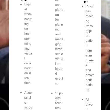
nt
Digit
one
Provi
al
platfo
des
white
rm
meeti
board
for
ng
ing
plann
trans
for
ing
cripti
brain
and
on,
stor
mana
actio
ming
ging
n
and
large-
item
visua
scale
sum
l
virtua
marie
colla
l or
s,
borati
hybri
and
on in
d
smart
real-
event
notifi
time.
s.
catio
ns.
Acce
Supp
ssibl
orts
AI-
e
featu
drive
acros
res
n