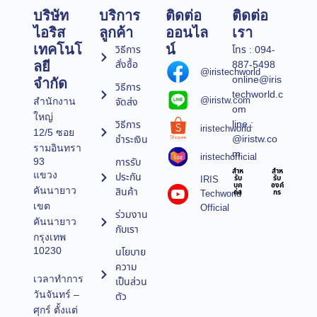
บริษัท
บริการ
ติดต่อ
ติดต่อ
ไอริส
ลูกค้า
ออนไล
เรา
เทคโนโ
น์
วิธีการ
โทร : 094-
สั่งซื้อ
887-5498
ลยี
@iristechworld
online@iris
จำกัด
วิธีการ
techworld.c
@iristw.com
จัดส่ง
สำนักงาน
om
ใหญ่
line :
วิธีการ
iristechworld
12/5 ซอย
@iristw.co
ชำระเงิน
รามอินทรา
m
iristechofficial
การรับ
93
สำห
สำห
แขวง
ประกัน
IRIS
รับ
รับ
บุค
องค์
คันนายาว
สินค้า
Techworld
คล
กร
เขต
Official
ร่วมงาน
คันนายาว
กับเรา
กรุงเทพ
10230
นโยบาย
ความ
เวลาทำการ
เป็นส่วน
วันจันทร์ –
ตัว
ศุกร์ ตั้งแต่