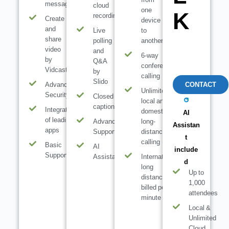
from
messaging
cloud
one
K
recording
Create
device
and
Live
to
share
polling
another
video
and
6-way
by
Q&A
conference
Vidcast
by
calling
Slido
Advanced
CONTACT
Unlimited
Security
Closed
local and
captions
Integration
domestic
AI
of leading
Advanced
long-
Assistan
apps
Support
distance
t
calling
Basic
AI
include
Support
Assistant
International
d
long
Up to
distance
1,000
billed per
attendees
minute
Local &
Unlimited
Cloud