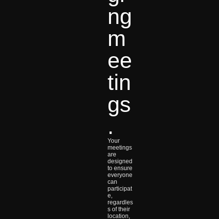
ng
m
ee
tin
gs
.
Your
meetings
are
designed
to ensure
everyone
can
participat
e,
regardles
s of their
location,