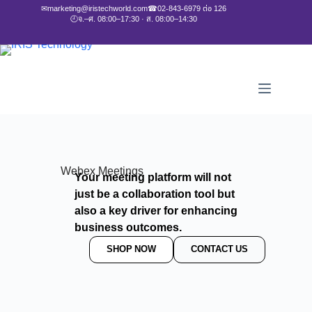
✉
marketing@iristechworld.com
☎
02-843-6979 ต่อ 126
🕘
จ.–ศ. 08:00–17:30 · ส. 08:00–14:30
Webex Meetings
Your meeting platform will not
just be a collaboration tool but
also a key driver for enhancing
business outcomes.
SHOP NOW
CONTACT US