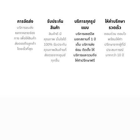
การจัดส่ง
รับประกัน
บริการทุกรูป
ให้คำบรึกษา
สินค้า
แบบ
รวดเร็ว
บริการขนส่ง
หลากหลายช่อง
สินค้าดี มี
บริการเซอร์วิส
ตอบด่วน ตอบไว
ทาง เพื่อให้สินค้า
คุณภาพ มั่นใจได้
นอกสถานที่ 1 ปี
พร้อมให้คำ
ส่งตรงถึงลูกค้า
100% รับประกัน
เต็ม บริการส่ง
ปรึกษาจากผู้ที่มี
โดยเร็วที่สุด
คุณภาพสินค้าแท้
ซ่อม ติดตั้ง ให้
ประสบการณ์
ส่งตรงจากศูนย์
บริการและรวมถึง
มากกว่า 10 ปี
ทุกชิ้น
ให้คำปรึกษาฟรี