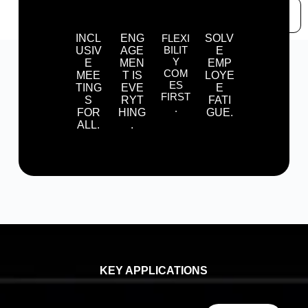
SIGN UP FOR
FREE
INCL
ENG
FLEXI
SOLV
BILIT
USIV
AGE
E
Y
E
MEN
EMP
COM
MEE
T IS
LOYE
ES
TING
EVE
E
FIRST
S
RYT
FATI
.
FOR
HING
GUE.
ALL.
.
KEY APPLICATIONS