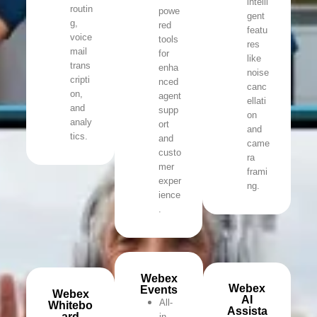
intelli
routin
powe
gent
g,
red
featu
voice
tools
res
mail
for
like
trans
enha
noise
cripti
nced
canc
on,
agent
ellati
and
supp
on
analy
ort
and
tics.
and
came
custo
ra
mer
frami
exper
ng.
ience
.
Webex
Webex
Events
Webex
AI
All-
Whitebo
Assista
ard
in-