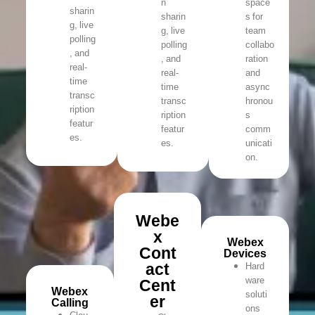
n
space
sharin
sharin
s for
g, live
g, live
team
polling
polling
collabo
, and
, and
ration
real-
real-
and
time
time
async
transc
transc
hronou
ription
ription
s
featur
featur
comm
es.
es.
unicati
on.
Webe
x
Webex
Cont
Devices
act
Hard
ware
Cent
Webex
soluti
er
Calling
ons