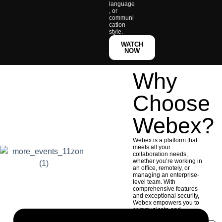
language
, or
communi
cation
style.
WATCH
NOW
Why
Choose
Webex?
Webex is a platform that
meets all your
collaboration needs,
whether you’re working in
an office, remotely, or
managing an enterprise-
level team. With
comprehensive features
and exceptional security,
Webex empowers you to
communicate and
collaborate efficiently.