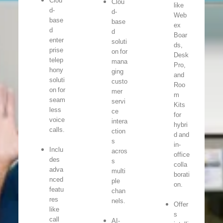
Clou
Clou
like
d-
d-
Web
base
base
ex
d
d
Boar
enter
soluti
ds,
prise
on for
Desk
telep
mana
Pro,
hony
ging
and
soluti
custo
Roo
on for
mer
m
seam
servi
Kits
less
ce
for
voice
intera
hybri
calls.
ction
d and
s
in-
Inclu
acros
office
des
s
colla
adva
multi
borati
nced
ple
on.
featu
chan
res
nels.
Offer
like
s
call
AI-