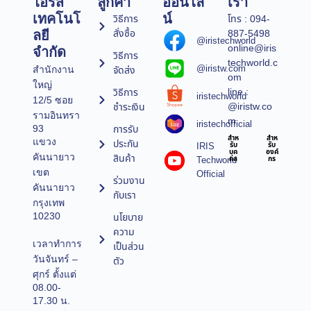
ไอริส
ลูกค้า
ออนไล
เรา
เทคโนโ
น์
วิธีการ
โทร : 094-
สั่งซื้อ
887-5498
ลยี
@iristechworld
online@iris
จำกัด
วิธีการ
techworld.c
@iristw.com
จัดส่ง
สำนักงาน
om
ใหญ่
line :
วิธีการ
iristechworld
12/5 ซอย
@iristw.co
ชำระเงิน
รามอินทรา
m
iristechofficial
การรับ
93
สำห
สำห
แขวง
ประกัน
IRIS
รับ
รับ
บุค
องค์
คันนายาว
สินค้า
Techworld
คล
กร
เขต
Official
ร่วมงาน
คันนายาว
กับเรา
กรุงเทพ
10230
นโยบาย
ความ
เวลาทำการ
เป็นส่วน
วันจันทร์ –
ตัว
ศุกร์ ตั้งแต่
08.00-
17.30 น.