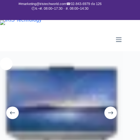
✉
marketing@iristechworld.com
☎
02-843-6979 ต่อ 126
🕘
จ.–ศ. 08:00–17:30 · ส. 08:00–14:30