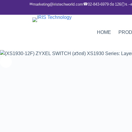
✉
☎
marketing@iristechworld.com
02-843-6979 ต่อ 126
จ.–
🕘
HOME
PRO