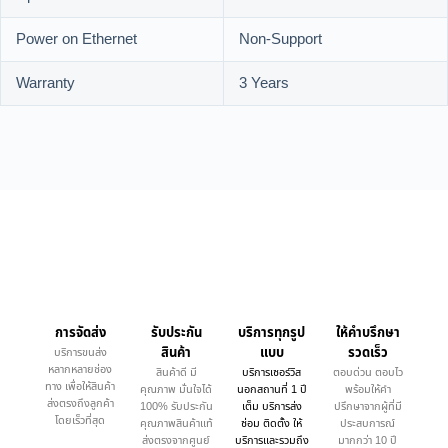
Power on Ethernet
Non-Support
Warranty
3 Years
การจัดส่ง
รับประกัน
บริการทุกรูป
ให้คำบรึกษา
สินค้า
แบบ
รวดเร็ว
บริการขนส่ง
หลากหลายช่อง
สินค้าดี มี
บริการเซอร์วิส
ตอบด่วน ตอบไว
ทาง เพื่อให้สินค้า
คุณภาพ มั่นใจได้
นอกสถานที่ 1 ปี
พร้อมให้คำ
ส่งตรงถึงลูกค้า
100% รับประกัน
เต็ม บริการส่ง
ปรึกษาจากผู้ที่มี
โดยเร็วที่สุด
คุณภาพสินค้าแท้
ซ่อม ติดตั้ง ให้
ประสบการณ์
ส่งตรงจากศูนย์
บริการและรวมถึง
มากกว่า 10 ปี