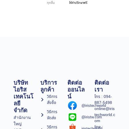
ทุกชิ้น
ให้คำปรึกษาฟรี
บริษัท
บริการ
ติดต่อ
ติดต่อ
ไอริส
ลูกค้า
ออนไล
เรา
เทคโนโ
น์
วิธีการ
โทร : 094-
สั่งซื้อ
887-5498
ลยี
@iristechworld
online@iris
จำกัด
วิธีการ
techworld.c
@iristw.com
จัดส่ง
สำนักงาน
om
ใหญ่
line :
วิธีการ
iristechworld