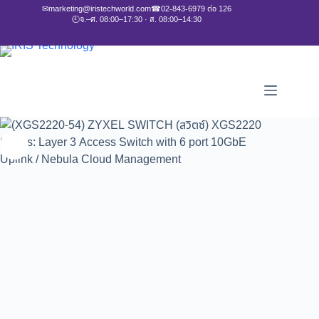
✉
marketing@iristechworld.com
☎
02-843-6979 ต่อ 126
🕘
จ.–ศ. 08:00–17:30 · ส. 08:00–14:30