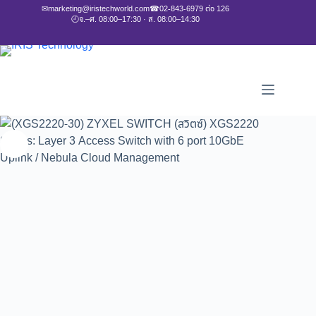
✉
marketing@iristechworld.com
☎
02-843-6979 ต่อ 126
🕘
จ.–ศ. 08:00–17:30 · ส. 08:00–14:30