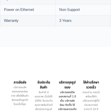
Power on Ethernet
Non-Support
Warranty
3 Years
การจัดส่ง
รับประกัน
บริการทุกรูป
ให้คำบรึกษา
สินค้า
แบบ
รวดเร็ว
บริการขนส่ง
หลากหลายช่อง
สินค้าดี มี
บริการเซอร์วิส
ตอบด่วน ตอบไว
ทาง เพื่อให้สินค้า
คุณภาพ มั่นใจได้
นอกสถานที่ 1 ปี
พร้อมให้คำ
ส่งตรงถึงลูกค้า
100% รับประกัน
เต็ม บริการส่ง
ปรึกษาจากผู้ที่มี
โดยเร็วที่สุด
คุณภาพสินค้าแท้
ซ่อม ติดตั้ง ให้
ประสบการณ์
ส่งตรงจากศูนย์
บริการและรวมถึง
มากกว่า 10 ปี