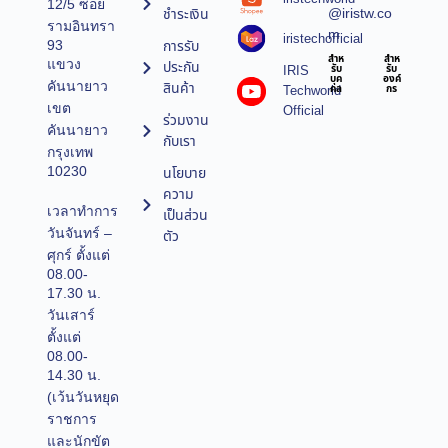
12/5 ซอย
@iristw.co
ชำระเงิน
รามอินทรา
m
iristechofficial
การรับ
93
สำห
สำห
แขวง
ประกัน
IRIS
รับ
รับ
บุค
องค์
คันนายาว
สินค้า
Techworld
คล
กร
เขต
Official
ร่วมงาน
คันนายาว
กับเรา
กรุงเทพ
10230
นโยบาย
ความ
เวลาทำการ
เป็นส่วน
วันจันทร์ –
ตัว
ศุกร์ ตั้งแต่
08.00-
17.30 น.
วันเสาร์
ตั้งแต่
08.00-
14.30 น.
(เว้นวันหยุด
ราชการ
และนักขัต