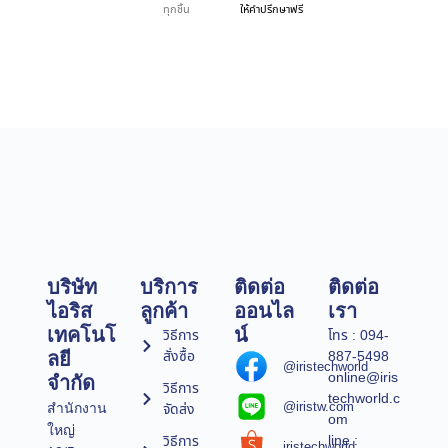
ทุกชิ้น
ให้คำปรึกษาฟรี
บริษัท
บริการ
ติดต่อ
ติดต่อ
ไอริส
ลูกค้า
ออนไล
เรา
เทคโนโ
น์
วิธีการ
โทร : 094-
สั่งซื้อ
887-5498
ลยี
@iristechworld
online@iris
จำกัด
วิธีการ
techworld.c
@iristw.com
จัดส่ง
สำนักงาน
om
ใหญ่
line :
วิธีการ
iristechworld