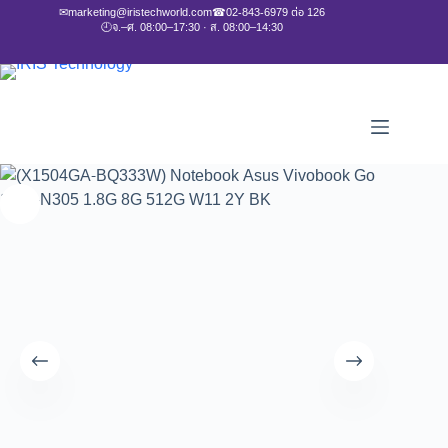
✉
marketing@iristechworld.com
☎
02-843-6979 ต่อ 126
🕘
จ.–ศ. 08:00–17:30 · ส. 08:00–14:30