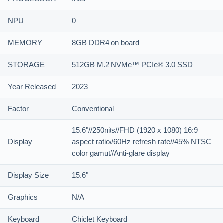
NPU
0
MEMORY
8GB DDR4 on board
STORAGE
512GB M.2 NVMe™ PCIe® 3.0 SSD
Year Released
2023
Factor
Conventional
15.6"//250nits//FHD (1920 x 1080) 16:9
Display
aspect ratio//60Hz refresh rate//45% NTSC
color gamut//Anti-glare display
Display Size
15.6"
Graphics
N/A
Keyboard
Chiclet Keyboard