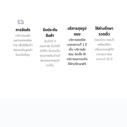
บริการทุกรูป
ให้คำบรึกษา
การจัดส่ง
รับประกัน
แบบ
รวดเร็ว
สินค้า
บริการขนส่ง
บริการเซอร์วิส
ตอบด่วน ตอบไว
หลากหลายช่อง
สินค้าดี มี
นอกสถานที่ 1 ปี
พร้อมให้คำ
ทาง เพื่อให้สินค้า
คุณภาพ มั่นใจได้
เต็ม บริการส่ง
ปรึกษาจากผู้ที่มี
ส่งตรงถึงลูกค้า
100% รับประกัน
ซ่อม ติดตั้ง ให้
ประสบการณ์
โดยเร็วที่สุด
คุณภาพสินค้าแท้
บริการและรวมถึง
มากกว่า 10 ปี
ส่งตรงจากศูนย์
ให้คำปรึกษาฟรี
ทุกชิ้น