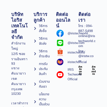
บริษัท
บริการ
ติดต่อ
ติดต่อ
ไอริส
ลูกค้า
ออนไล
เรา
เทคโนโ
น์
วิธีการ
โทร : 094-
สั่งซื้อ
887-5498
ลยี
@iristechworld
online@iris
จำกัด
วิธีการ
techworld.c
@iristw.com
จัดส่ง
สำนักงาน
om
ใหญ่
line :
วิธีการ
iristechworld
12/5 ซอย
@iristw.co
ชำระเงิน
รามอินทรา
m
iristechofficial
การรับ
93
สำห
สำห
แขวง
ประกัน
IRIS
รับ
รับ
บุค
องค์
คันนายาว
สินค้า
Techworld
คล
กร
เขต
Official
ร่วมงาน
คันนายาว
กับเรา
กรุงเทพ
10230
นโยบาย
ความ
เวลาทำการ
เป็นส่วน