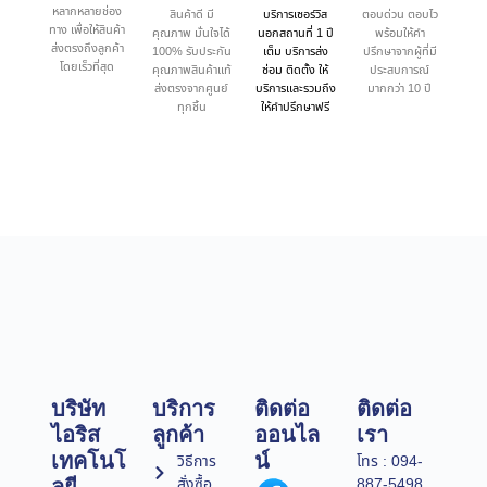
หลากหลายช่อง
สินค้าดี มี
บริการเซอร์วิส
ตอบด่วน ตอบไว
ทาง เพื่อให้สินค้า
คุณภาพ มั่นใจได้
นอกสถานที่ 1 ปี
พร้อมให้คำ
ส่งตรงถึงลูกค้า
100% รับประกัน
เต็ม บริการส่ง
ปรึกษาจากผู้ที่มี
โดยเร็วที่สุด
คุณภาพสินค้าแท้
ซ่อม ติดตั้ง ให้
ประสบการณ์
ส่งตรงจากศูนย์
บริการและรวมถึง
มากกว่า 10 ปี
ทุกชิ้น
ให้คำปรึกษาฟรี
บริษัท
บริการ
ติดต่อ
ติดต่อ
ไอริส
ลูกค้า
ออนไล
เรา
เทคโนโ
น์
วิธีการ
โทร : 094-
สั่งซื้อ
887-5498