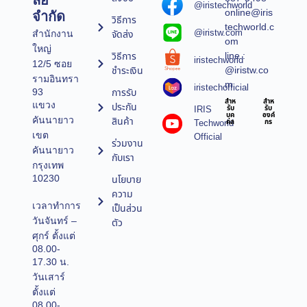
ลยี
@iristechworld
online@iris
จำกัด
วิธีการ
techworld.c
@iristw.com
จัดส่ง
สำนักงาน
om
ใหญ่
line :
วิธีการ
iristechworld
12/5 ซอย
@iristw.co
ชำระเงิน
รามอินทรา
m
iristechofficial
การรับ
93
สำห
สำห
แขวง
ประกัน
IRIS
รับ
รับ
บุค
องค์
คันนายาว
สินค้า
Techworld
คล
กร
เขต
Official
ร่วมงาน
คันนายาว
กับเรา
กรุงเทพ
10230
นโยบาย
ความ
เวลาทำการ
เป็นส่วน
วันจันทร์ –
ตัว
ศุกร์ ตั้งแต่
08.00-
17.30 น.
วันเสาร์
ตั้งแต่
08.00-