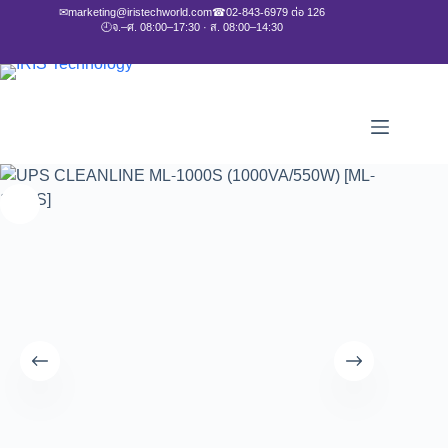
✉
marketing@iristechworld.com
☎
02-843-6979 ต่อ 126
🕘
จ.–ศ. 08:00–17:30 · ส. 08:00–14:30