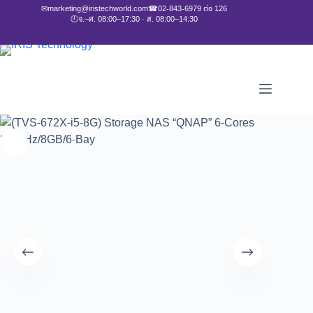
✉
marketing@iristechworld.com
☎
02-843-6979 ต่อ 126
🕘
จ.–ศ. 08:00–17:30 · ส. 08:00–14:30