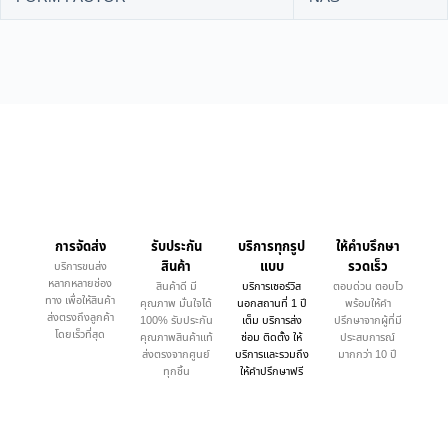
การจัดส่ง
รับประกัน
บริการทุกรูป
ให้คำบรึกษา
สินค้า
แบบ
รวดเร็ว
บริการขนส่ง
หลากหลายช่อง
สินค้าดี มี
บริการเซอร์วิส
ตอบด่วน ตอบไว
ทาง เพื่อให้สินค้า
คุณภาพ มั่นใจได้
นอกสถานที่ 1 ปี
พร้อมให้คำ
ส่งตรงถึงลูกค้า
100% รับประกัน
เต็ม บริการส่ง
ปรึกษาจากผู้ที่มี
โดยเร็วที่สุด
คุณภาพสินค้าแท้
ซ่อม ติดตั้ง ให้
ประสบการณ์
ส่งตรงจากศูนย์
บริการและรวมถึง
มากกว่า 10 ปี
ทุกชิ้น
ให้คำปรึกษาฟรี