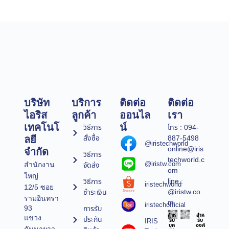
บริษัท
บริการ
ติดต่อ
ติดต่อ
ไอริส
ลูกค้า
ออนไล
เรา
เทคโนโ
น์
วิธีการ
โทร : 094-
สั่งซื้อ
887-5498
ลยี
@iristechworld
online@iris
จำกัด
วิธีการ
techworld.c
@iristw.com
จัดส่ง
สำนักงาน
om
ใหญ่
line :
วิธีการ
iristechworld
12/5 ซอย
@iristw.co
ชำระเงิน
รามอินทรา
m
iristechofficial
การรับ
93
สำห
สำห
แขวง
ประกัน
IRIS
รับ
รับ
บุค
องค์