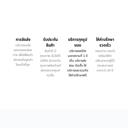
การจัดส่ง
รับประกัน
บริการทุกรูป
ให้คำบรึกษา
สินค้า
แบบ
รวดเร็ว
บริการขนส่ง
หลากหลายช่อง
สินค้าดี มี
บริการเซอร์วิส
ตอบด่วน ตอบไว
ทาง เพื่อให้สินค้า
คุณภาพ มั่นใจได้
นอกสถานที่ 1 ปี
พร้อมให้คำ
ส่งตรงถึงลูกค้า
100% รับประกัน
เต็ม บริการส่ง
ปรึกษาจากผู้ที่มี
โดยเร็วที่สุด
คุณภาพสินค้าแท้
ซ่อม ติดตั้ง ให้
ประสบการณ์
ส่งตรงจากศูนย์
บริการและรวมถึง
มากกว่า 10 ปี
ทุกชิ้น
ให้คำปรึกษาฟรี