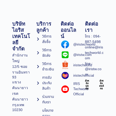
บริษัท
บริการ
ติดต่อ
ติดต่อ
ไอริส
ลูกค้า
ออนไล
เรา
เทคโนโ
น์
วิธีการ
โทร : 094-
สั่งซื้อ
887-5498
ลยี
@iristechworld
online@iris
จำกัด
วิธีการ
techworld.c
@iristw.com
จัดส่ง
สำนักงาน
om
ใหญ่
line :
วิธีการ
iristechworld
12/5 ซอย
@iristw.co
ชำระเงิน
รามอินทรา
m
iristechofficial
การรับ
93
สำห
สำห
แขวง
ประกัน
IRIS
รับ
รับ
บุค
องค์
คันนายาว
สินค้า
Techworld
คล
กร
เขต
Official
ร่วมงาน
คันนายาว
กับเรา
กรุงเทพ
10230
นโยบาย
ความ