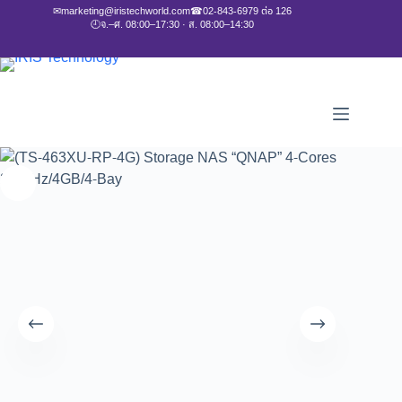
✉
marketing@iristechworld.com
☎
02-843-6979 ต่อ 126
🕘
จ.–ศ. 08:00–17:30 · ส. 08:00–14:30