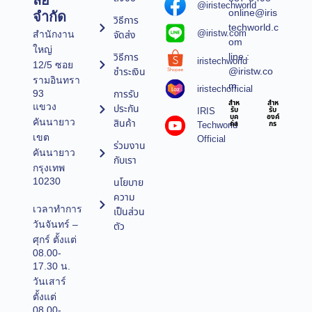
ลยี
@iristechworld
online@iris
จำกัด
วิธีการ
techworld.c
@iristw.com
จัดส่ง
สำนักงาน
om
ใหญ่
line :
วิธีการ
iristechworld
12/5 ซอย
@iristw.co
ชำระเงิน
รามอินทรา
m
iristechofficial
การรับ
93
สำห
สำห
แขวง
ประกัน
IRIS
รับ
รับ
บุค
องค์
คันนายาว
สินค้า
Techworld
คล
กร
เขต
Official
ร่วมงาน
คันนายาว
กับเรา
กรุงเทพ
10230
นโยบาย
ความ
เวลาทำการ
เป็นส่วน
วันจันทร์ –
ตัว
ศุกร์ ตั้งแต่
08.00-
17.30 น.
วันเสาร์
ตั้งแต่
08.00-