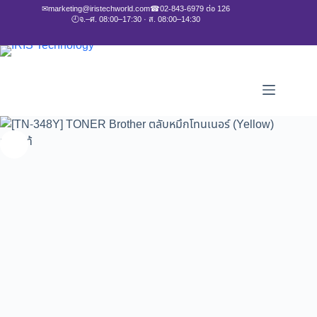
✉
marketing@iristechworld.com
☎
02-843-6979 ต่อ 126
🕘
จ.–ศ. 08:00–17:30 · ส. 08:00–14:30