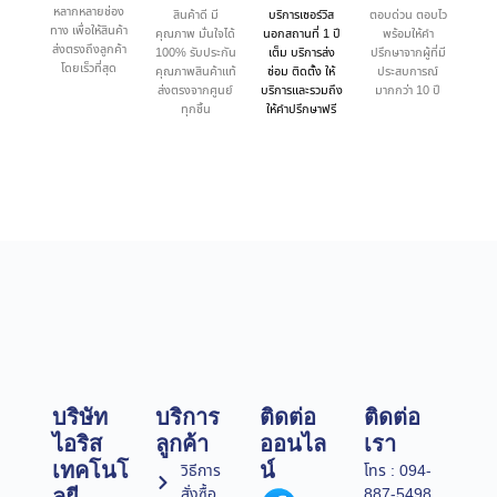
หลากหลายช่อง
สินค้าดี มี
บริการเซอร์วิส
ตอบด่วน ตอบไว
ทาง เพื่อให้สินค้า
คุณภาพ มั่นใจได้
นอกสถานที่ 1 ปี
พร้อมให้คำ
ส่งตรงถึงลูกค้า
100% รับประกัน
เต็ม บริการส่ง
ปรึกษาจากผู้ที่มี
โดยเร็วที่สุด
คุณภาพสินค้าแท้
ซ่อม ติดตั้ง ให้
ประสบการณ์
ส่งตรงจากศูนย์
บริการและรวมถึง
มากกว่า 10 ปี
ทุกชิ้น
ให้คำปรึกษาฟรี
บริษัท
บริการ
ติดต่อ
ติดต่อ
ไอริส
ลูกค้า
ออนไล
เรา
เทคโนโ
น์
วิธีการ
โทร : 094-
สั่งซื้อ
887-5498