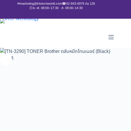
✉
marketing@iristechworld.com
☎
02-843-6979 ต่อ 126
🕘
จ.–ศ. 08:00–17:30 · ส. 08:00–14:30