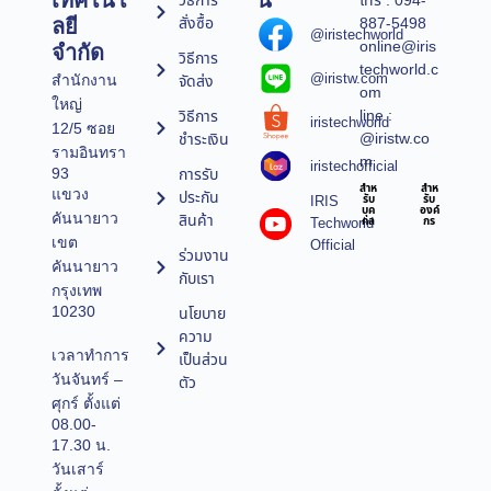
เทคโนโ
น์
วิธีการ
โทร : 094-
สั่งซื้อ
887-5498
ลยี
@iristechworld
online@iris
จำกัด
วิธีการ
techworld.c
@iristw.com
จัดส่ง
สำนักงาน
om
ใหญ่
line :
วิธีการ
iristechworld
12/5 ซอย
@iristw.co
ชำระเงิน
รามอินทรา
m
iristechofficial
การรับ
93
สำห
สำห
แขวง
ประกัน
IRIS
รับ
รับ
บุค
องค์
คันนายาว
สินค้า
Techworld
คล
กร
เขต
Official
ร่วมงาน
คันนายาว
กับเรา
กรุงเทพ
10230
นโยบาย
ความ
เวลาทำการ
เป็นส่วน
วันจันทร์ –
ตัว
ศุกร์ ตั้งแต่
08.00-
17.30 น.
วันเสาร์