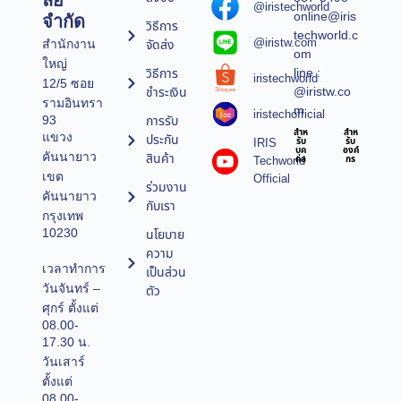
ลยี
@iristechworld
online@iris
จำกัด
วิธีการ
techworld.c
@iristw.com
จัดส่ง
สำนักงาน
om
ใหญ่
line :
วิธีการ
iristechworld
12/5 ซอย
@iristw.co
ชำระเงิน
รามอินทรา
m
iristechofficial
การรับ
93
สำห
สำห
แขวง
ประกัน
IRIS
รับ
รับ
บุค
องค์
คันนายาว
สินค้า
Techworld
คล
กร
เขต
Official
ร่วมงาน
คันนายาว
กับเรา
กรุงเทพ
10230
นโยบาย
ความ
เวลาทำการ
เป็นส่วน
วันจันทร์ –
ตัว
ศุกร์ ตั้งแต่
08.00-
17.30 น.
วันเสาร์
ตั้งแต่
08.00-