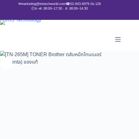
✉
marketing@iristechworld.com
☎
02-843-6979 ต่อ 126
🕘
จ.–ศ. 08:00–17:30 · ส. 08:00–14:30