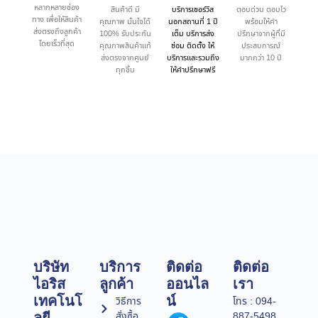
หลากหลายช่อง
สินค้าดี มี
บริการเซอร์วิส
ตอบด่วน ตอบไว
ทาง เพื่อให้สินค้า
คุณภาพ มั่นใจได้
นอกสถานที่ 1 ปี
พร้อมให้คำ
ส่งตรงถึงลูกค้า
100% รับประกัน
เต็ม บริการส่ง
ปรึกษาจากผู้ที่มี
โดยเร็วที่สุด
คุณภาพสินค้าแท้
ซ่อม ติดตั้ง ให้
ประสบการณ์
ส่งตรงจากศูนย์
บริการและรวมถึง
มากกว่า 10 ปี
ทุกชิ้น
ให้คำปรึกษาฟรี
บริษัท
บริการ
ติดต่อ
ติดต่อ
ไอริส
ลูกค้า
ออนไล
เรา
เทคโนโ
น์
วิธีการ
โทร : 094-
สั่งซื้อ
887-5498