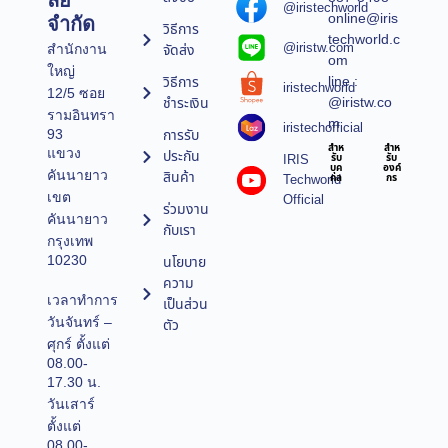
ลยี
@iristechworld
online@iris
จำกัด
วิธีการ
techworld.c
@iristw.com
จัดส่ง
สำนักงาน
om
ใหญ่
line :
วิธีการ
iristechworld
12/5 ซอย
@iristw.co
ชำระเงิน
รามอินทรา
m
iristechofficial
การรับ
93
สำห
สำห
แขวง
ประกัน
IRIS
รับ
รับ
บุค
องค์
คันนายาว
สินค้า
Techworld
คล
กร
เขต
Official
ร่วมงาน
คันนายาว
กับเรา
กรุงเทพ
10230
นโยบาย
ความ
เวลาทำการ
เป็นส่วน
วันจันทร์ –
ตัว
ศุกร์ ตั้งแต่
08.00-
17.30 น.
วันเสาร์
ตั้งแต่
08.00-