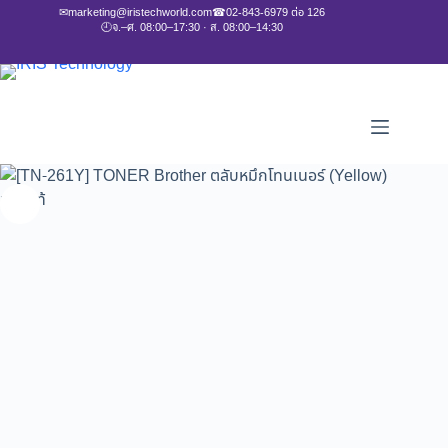
✉
marketing@iristechworld.com
☎
02-843-6979 ต่อ 126
🕘
จ.–ศ. 08:00–17:30 · ส. 08:00–14:30