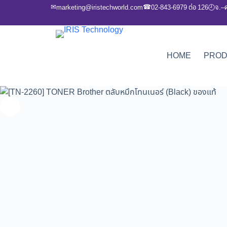
✉
☎
marketing@iristechworld.com
02-843-6979 ต่อ 126
จ.–
🕘
HOME
PRO