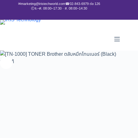
✉
marketing@iristechworld.com
☎
02-843-6979 ต่อ 126
🕘
จ.–ศ. 08:00–17:30 · ส. 08:00–14:30