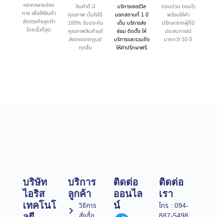
หลากหลายช่อง
สินค้าดี มี
บริการเซอร์วิส
ตอบด่วน ตอบไว
ทาง เพื่อให้สินค้า
คุณภาพ มั่นใจได้
นอกสถานที่ 1 ปี
พร้อมให้คำ
ส่งตรงถึงลูกค้า
100% รับประกัน
เต็ม บริการส่ง
ปรึกษาจากผู้ที่มี
โดยเร็วที่สุด
คุณภาพสินค้าแท้
ซ่อม ติดตั้ง ให้
ประสบการณ์
ส่งตรงจากศูนย์
บริการและรวมถึง
มากกว่า 10 ปี
ทุกชิ้น
ให้คำปรึกษาฟรี
บริษัท
บริการ
ติดต่อ
ติดต่อ
ไอริส
ลูกค้า
ออนไล
เรา
เทคโนโ
น์
วิธีการ
โทร : 094-
สั่งซื้อ
887-5498