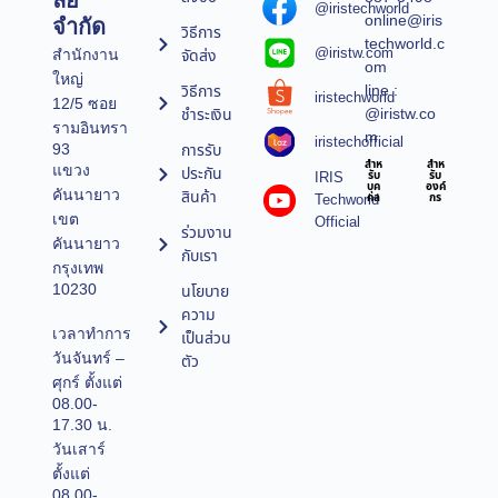
ลยี
@iristechworld
online@iris
จำกัด
วิธีการ
techworld.c
@iristw.com
จัดส่ง
สำนักงาน
om
ใหญ่
line :
วิธีการ
iristechworld
12/5 ซอย
@iristw.co
ชำระเงิน
รามอินทรา
m
iristechofficial
การรับ
93
สำห
สำห
แขวง
ประกัน
IRIS
รับ
รับ
บุค
องค์
คันนายาว
สินค้า
Techworld
คล
กร
เขต
Official
ร่วมงาน
คันนายาว
กับเรา
กรุงเทพ
10230
นโยบาย
ความ
เวลาทำการ
เป็นส่วน
วันจันทร์ –
ตัว
ศุกร์ ตั้งแต่
08.00-
17.30 น.
วันเสาร์
ตั้งแต่
08.00-