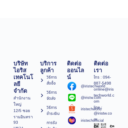
บริษัท
บริการ
ติดต่อ
ติดต่อ
ไอริส
ลูกค้า
ออนไล
เรา
เทคโนโ
น์
วิธีการ
โทร : 094-
สั่งซื้อ
887-5498
ลยี
@iristechworld
online@iris
จำกัด
วิธีการ
techworld.c
@iristw.com
จัดส่ง
สำนักงาน
om
ใหญ่
line :
วิธีการ
iristechworld
12/5 ซอย
@iristw.co
ชำระเงิน
รามอินทรา
m
iristechofficial
การรับ
93
สำห
สำห
แขวง