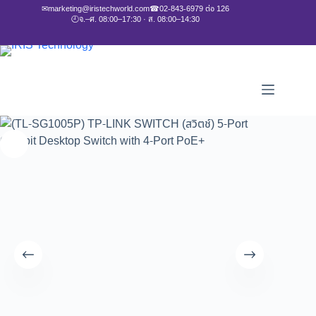
✉
marketing@iristechworld.com
☎
02-843-6979 ต่อ 126
🕘
จ.–ศ. 08:00–17:30 · ส. 08:00–14:30