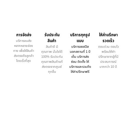
การจัดส่ง
รับประกัน
บริการทุกรูป
ให้คำบรึกษา
สินค้า
แบบ
รวดเร็ว
บริการขนส่ง
หลากหลายช่อง
สินค้าดี มี
บริการเซอร์วิส
ตอบด่วน ตอบไว
ทาง เพื่อให้สินค้า
คุณภาพ มั่นใจได้
นอกสถานที่ 1 ปี
พร้อมให้คำ
ส่งตรงถึงลูกค้า
100% รับประกัน
เต็ม บริการส่ง
ปรึกษาจากผู้ที่มี
โดยเร็วที่สุด
คุณภาพสินค้าแท้
ซ่อม ติดตั้ง ให้
ประสบการณ์
ส่งตรงจากศูนย์
บริการและรวมถึง
มากกว่า 10 ปี
ทุกชิ้น
ให้คำปรึกษาฟรี