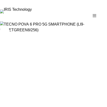
✉
marketing@iristechworld.com
☎
02-843-6979 ต่อ 126
🕘
จ.–ศ. 08:00–17:30 · ส. 08:00–14:30