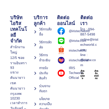
บริษัท
บริการ
ติดต่อ
ติดต่อ
ไอริส
ลูกค้า
ออนไลน์
เรา
เทคโนโ
วิธีการสั่ง
โทร : 094-
@iristechworld
ซื้อ
887-5498
ลยี
online@irist
จำกัด
@iristw.com
วิธีการจัด
echworld.c
ส่ง
สำนักงาน
om
iristechworld
ใหญ่
line :
วิธีการ
12/5 ซอย
@iristw.co
ชำระเงิน
iristechofficial
รามอินทรา
m
การรับ
93
IRIS
สำห
สำห
แขวง
ประกัน
Techworld
รับ
รับ
บุคค
องค์
Official
คันนายาว
สินค้า
ล
กร
เขต
ร่วมงาน
คันนายาว
กับเรา
กรุงเทพ
10230
นโยบาย
เวลาทำการ
ความเป็น
วันจันทร์ –