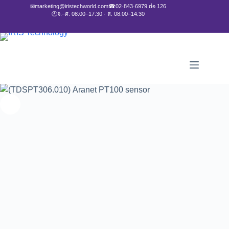
✉
marketing@iristechworld.com
☎
02-843-6979 ต่อ 126
🕘
จ.–ศ. 08:00–17:30 · ส. 08:00–14:30