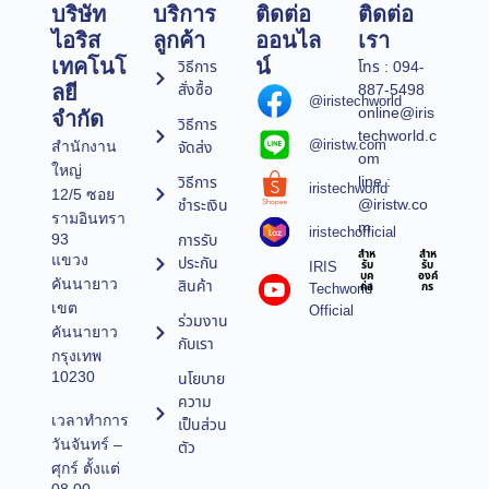
บริษัท
บริการ
ติดต่อ
ติดต่อ
ไอริส
ลูกค้า
ออนไล
เรา
เทคโนโ
น์
วิธีการ
โทร : 094-
สั่งซื้อ
887-5498
ลยี
@iristechworld
online@iris
จำกัด
วิธีการ
techworld.c
@iristw.com
จัดส่ง
สำนักงาน
om
ใหญ่
line :
วิธีการ
iristechworld
12/5 ซอย
@iristw.co
ชำระเงิน
รามอินทรา
m
iristechofficial
การรับ
93
สำห
สำห
แขวง
ประกัน
IRIS
รับ
รับ
บุค
องค์
คันนายาว
สินค้า
Techworld
คล
กร
เขต
Official
ร่วมงาน
คันนายาว
กับเรา
กรุงเทพ
10230
นโยบาย
ความ
เวลาทำการ
เป็นส่วน
วันจันทร์ –
ตัว
ศุกร์ ตั้งแต่