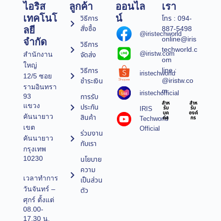
ไอริส
ลูกค้า
ออนไล
เรา
เทคโนโ
น์
วิธีการ
โทร : 094-
สั่งซื้อ
887-5498
ลยี
@iristechworld
online@iris
จำกัด
วิธีการ
techworld.c
@iristw.com
จัดส่ง
สำนักงาน
om
ใหญ่
line :
วิธีการ
iristechworld
12/5 ซอย
@iristw.co
ชำระเงิน
รามอินทรา
m
iristechofficial
การรับ
93
สำห
สำห
แขวง
ประกัน
IRIS
รับ
รับ
บุค
องค์
คันนายาว
สินค้า
Techworld
คล
กร
เขต
Official
ร่วมงาน
คันนายาว
กับเรา
กรุงเทพ
10230
นโยบาย
ความ
เวลาทำการ
เป็นส่วน
วันจันทร์ –
ตัว
ศุกร์ ตั้งแต่
08.00-
17.30 น.