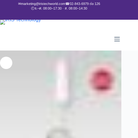
✉
marketing@iristechworld.com
☎
02-843-6979 ต่อ 126
🕘
จ.–ศ. 08:00–17:30 · ส. 08:00–14:30