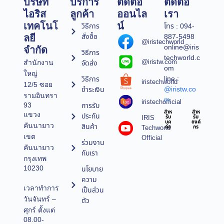
บริษัท
บริการ
ติดต่อ
ติดต่อ
ไอริส
ลูกค้า
ออนไล
เรา
เทคโนโ
น์
วิธีการ
โทร : 094-
สั่งซื้อ
887-5498
ลยี
@iristechworld
online@iris
จำกัด
วิธีการ
techworld.c
@iristw.com
จัดส่ง
สำนักงาน
om
ใหญ่
line :
วิธีการ
iristechworld
12/5 ซอย
@iristw.co
ชำระเงิน
รามอินทรา
m
iristechofficial
การรับ
93
สำห
สำห
แขวง
ประกัน
IRIS
รับ
รับ
บุค
องค์
คันนายาว
สินค้า
Techworld
คล
กร
เขต
Official
ร่วมงาน
คันนายาว
กับเรา
กรุงเทพ
10230
นโยบาย
ความ
เวลาทำการ
เป็นส่วน
วันจันทร์ –
ตัว
ศุกร์ ตั้งแต่
08.00-