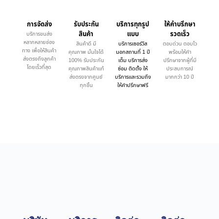
การจัดส่ง
รับประกัน
บริการทุกรูป
ให้คำบรึกษา
สินค้า
แบบ
รวดเร็ว
บริการขนส่ง
หลากหลายช่อง
สินค้าดี มี
บริการเซอร์วิส
ตอบด่วน ตอบไว
ทาง เพื่อให้สินค้า
คุณภาพ มั่นใจได้
นอกสถานที่ 1 ปี
พร้อมให้คำ
ส่งตรงถึงลูกค้า
100% รับประกัน
เต็ม บริการส่ง
ปรึกษาจากผู้ที่มี
โดยเร็วที่สุด
คุณภาพสินค้าแท้
ซ่อม ติดตั้ง ให้
ประสบการณ์
ส่งตรงจากศูนย์
บริการและรวมถึง
มากกว่า 10 ปี
ทุกชิ้น
ให้คำปรึกษาฟรี