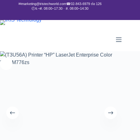
✉
marketing@iristechworld.com
☎
02-843-6979 ต่อ 126
🕘
จ.–ศ. 08:00–17:30 · ส. 08:00–14:30