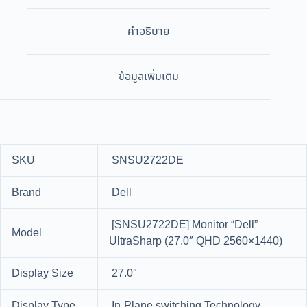
คำอธิบาย
ข้อมูลเพิ่มเติม
SKU
SNSU2722DE
Brand
Dell
[SNSU2722DE] Monitor “Dell”
Model
UltraSharp (27.0″ QHD 2560×1440)
Display Size
27.0″
Display Type
In-Plane switching Technology