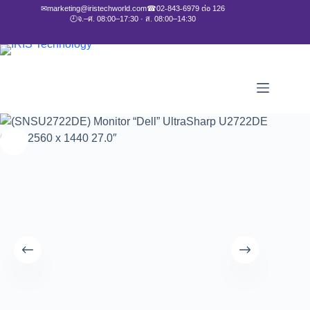
✉
marketing@iristechworld.com
☎
02-843-6979 ต่อ 126
🕘
จ.–ศ. 08:00–17:30 · ส. 08:00–14:30