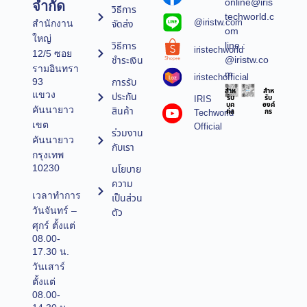
online@iris
จำกัด
วิธีการ
techworld.c
@iristw.com
จัดส่ง
สำนักงาน
om
ใหญ่
line :
วิธีการ
iristechworld
12/5 ซอย
@iristw.co
ชำระเงิน
รามอินทรา
m
iristechofficial
การรับ
93
สำห
สำห
แขวง
ประกัน
IRIS
รับ
รับ
บุค
องค์
คันนายาว
สินค้า
Techworld
คล
กร
เขต
Official
ร่วมงาน
คันนายาว
กับเรา
กรุงเทพ
10230
นโยบาย
ความ
เวลาทำการ
เป็นส่วน
วันจันทร์ –
ตัว
ศุกร์ ตั้งแต่
08.00-
17.30 น.
วันเสาร์
ตั้งแต่
08.00-