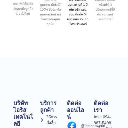
ทาง เพื่อให้สินค้า
คุณภาพ มั่นใจได้
นอกสถานที่ 1 ปี
พร้อมให้คำ
ส่งตรงถึงลูกค้า
100% รับประกัน
เต็ม บริการส่ง
ปรึกษาจากผู้ที่มี
โดยเร็วที่สุด
คุณภาพสินค้าแท้
ซ่อม ติดตั้ง ให้
ประสบการณ์
ส่งตรงจากศูนย์
บริการและรวมถึง
มากกว่า 10 ปี
ทุกชิ้น
ให้คำปรึกษาฟรี
บริษัท
บริการ
ติดต่อ
ติดต่อ
ไอริส
ลูกค้า
ออนไล
เรา
เทคโนโ
น์
วิธีการ
โทร : 094-
สั่งซื้อ
887-5498
ลยี
@iristechworld