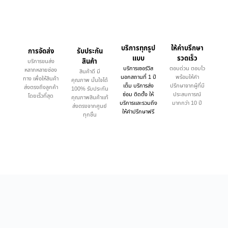
บริการทุกรูป
ให้คำบรึกษา
การจัดส่ง
รับประกัน
แบบ
รวดเร็ว
สินค้า
บริการขนส่ง
บริการเซอร์วิส
ตอบด่วน ตอบไว
หลากหลายช่อง
สินค้าดี มี
นอกสถานที่ 1 ปี
พร้อมให้คำ
ทาง เพื่อให้สินค้า
คุณภาพ มั่นใจได้
เต็ม บริการส่ง
ปรึกษาจากผู้ที่มี
ส่งตรงถึงลูกค้า
100% รับประกัน
ซ่อม ติดตั้ง ให้
ประสบการณ์
โดยเร็วที่สุด
คุณภาพสินค้าแท้
บริการและรวมถึง
มากกว่า 10 ปี
ส่งตรงจากศูนย์
ให้คำปรึกษาฟรี
ทุกชิ้น