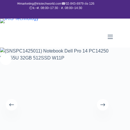
✉
marketing@iristechworld.com
☎
02-843-6979 ต่อ 126
🕘
จ.–ศ. 08:00–17:30 · ส. 08:00–14:30