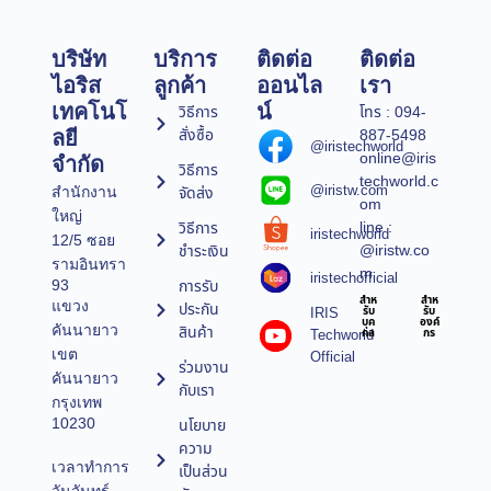
บริษัท
บริการ
ติดต่อ
ติดต่อ
ไอริส
ลูกค้า
ออนไล
เรา
เทคโนโ
น์
วิธีการ
โทร : 094-
สั่งซื้อ
887-5498
ลยี
@iristechworld
online@iris
จำกัด
วิธีการ
techworld.c
@iristw.com
จัดส่ง
สำนักงาน
om
ใหญ่
line :
วิธีการ
iristechworld
12/5 ซอย
@iristw.co
ชำระเงิน
รามอินทรา
m
iristechofficial
การรับ
93
สำห
สำห
แขวง
ประกัน
IRIS
รับ
รับ
บุค
องค์
คันนายาว
สินค้า
Techworld
คล
กร
เขต
Official
ร่วมงาน
คันนายาว
กับเรา
กรุงเทพ
10230
นโยบาย
ความ
เวลาทำการ
เป็นส่วน