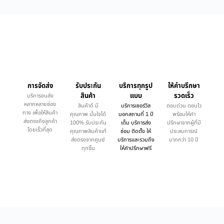
การจัดส่ง
รับประกัน
บริการทุกรูป
ให้คำบรึกษา
สินค้า
แบบ
รวดเร็ว
บริการขนส่ง
หลากหลายช่อง
สินค้าดี มี
บริการเซอร์วิส
ตอบด่วน ตอบไว
ทาง เพื่อให้สินค้า
คุณภาพ มั่นใจได้
นอกสถานที่ 1 ปี
พร้อมให้คำ
ส่งตรงถึงลูกค้า
100% รับประกัน
เต็ม บริการส่ง
ปรึกษาจากผู้ที่มี
โดยเร็วที่สุด
คุณภาพสินค้าแท้
ซ่อม ติดตั้ง ให้
ประสบการณ์
ส่งตรงจากศูนย์
บริการและรวมถึง
มากกว่า 10 ปี
ทุกชิ้น
ให้คำปรึกษาฟรี