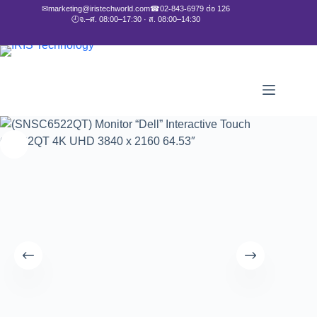
✉
marketing@iristechworld.com
☎
02-843-6979 ต่อ 126
🕘
จ.–ศ. 08:00–17:30 · ส. 08:00–14:30