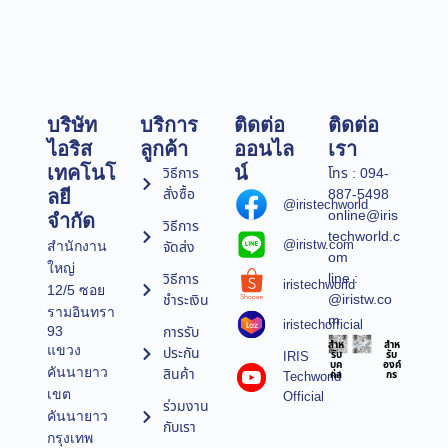
บริษัท
บริการ
ติดต่อ
ติดต่อ
ไอริส
ลูกค้า
ออนไล
เรา
เทคโนโ
น์
วิธีการ
โทร : 094-
สั่งซื้อ
887-5498
ลยี
@iristechworld
online@iris
จำกัด
วิธีการ
techworld.c
@iristw.com
จัดส่ง
สำนักงาน
om
ใหญ่
line :
วิธีการ
iristechworld
12/5 ซอย
@iristw.co
ชำระเงิน
รามอินทรา
m
iristechofficial
การรับ
93
สำห
สำห
แขวง
ประกัน
IRIS
รับ
รับ
บุค
องค์
คันนายาว
สินค้า
Techworld
คล
กร
เขต
Official
ร่วมงาน
คันนายาว
กับเรา
กรุงเทพ