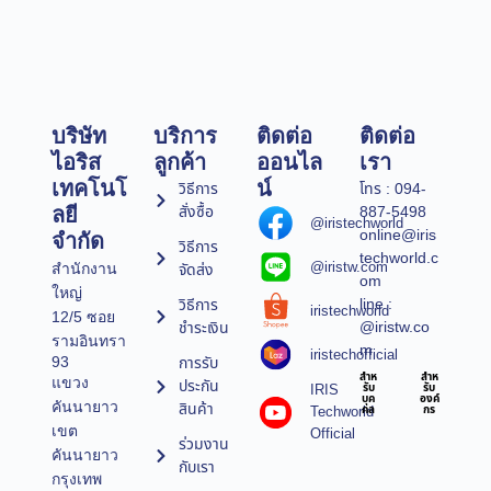
บริษัท
บริการ
ติดต่อ
ติดต่อ
ไอริส
ลูกค้า
ออนไล
เรา
เทคโนโ
น์
วิธีการ
โทร : 094-
สั่งซื้อ
887-5498
ลยี
@iristechworld
online@iris
จำกัด
วิธีการ
techworld.c
@iristw.com
จัดส่ง
สำนักงาน
om
ใหญ่
line :
วิธีการ
iristechworld
12/5 ซอย
@iristw.co
ชำระเงิน
รามอินทรา
m
iristechofficial
การรับ
93
สำห
สำห
แขวง
ประกัน
IRIS
รับ
รับ
บุค
องค์
คันนายาว
สินค้า
Techworld
คล
กร
เขต
Official
ร่วมงาน
คันนายาว
กับเรา
กรุงเทพ