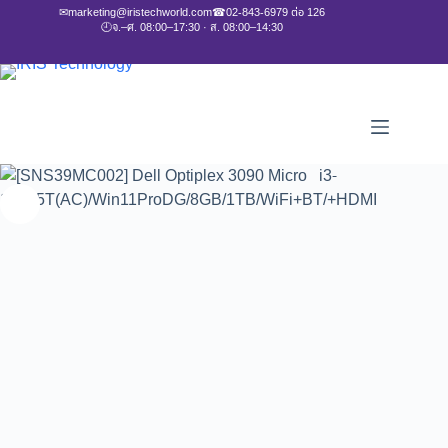
✉
marketing@iristechworld.com
☎
02-843-6979 ต่อ 126
🕘
จ.–ศ. 08:00–17:30 · ส. 08:00–14:30