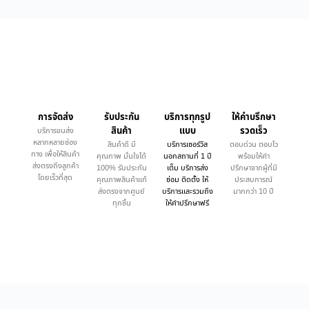
การจัดส่ง
รับประกัน
บริการทุกรูป
ให้คำบรึกษา
สินค้า
แบบ
รวดเร็ว
บริการขนส่ง
หลากหลายช่อง
สินค้าดี มี
บริการเซอร์วิส
ตอบด่วน ตอบไว
ทาง เพื่อให้สินค้า
คุณภาพ มั่นใจได้
นอกสถานที่ 1 ปี
พร้อมให้คำ
ส่งตรงถึงลูกค้า
100% รับประกัน
เต็ม บริการส่ง
ปรึกษาจากผู้ที่มี
โดยเร็วที่สุด
คุณภาพสินค้าแท้
ซ่อม ติดตั้ง ให้
ประสบการณ์
ส่งตรงจากศูนย์
บริการและรวมถึง
มากกว่า 10 ปี
ทุกชิ้น
ให้คำปรึกษาฟรี