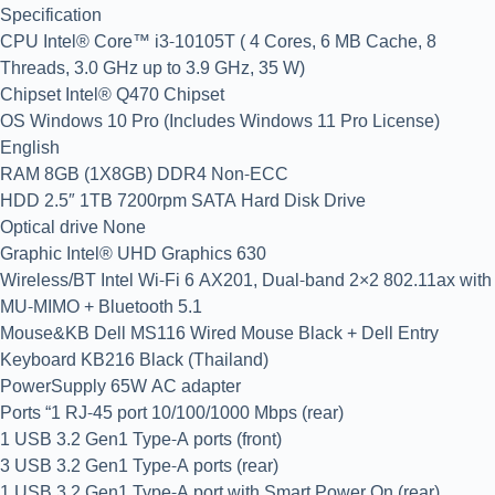
Specification
CPU Intel® Core™ i3-10105T ( 4 Cores, 6 MB Cache, 8
Threads, 3.0 GHz up to 3.9 GHz, 35 W)
Chipset Intel® Q470 Chipset
OS Windows 10 Pro (Includes Windows 11 Pro License)
English
RAM 8GB (1X8GB) DDR4 Non-ECC
HDD 2.5″ 1TB 7200rpm SATA Hard Disk Drive
Optical drive None
Graphic Intel® UHD Graphics 630
Wireless/BT Intel Wi-Fi 6 AX201, Dual-band 2×2 802.11ax with
MU-MIMO + Bluetooth 5.1
Mouse&KB Dell MS116 Wired Mouse Black + Dell Entry
Keyboard KB216 Black (Thailand)
PowerSupply 65W AC adapter
Ports “1 RJ-45 port 10/100/1000 Mbps (rear)
1 USB 3.2 Gen1 Type-A ports (front)
3 USB 3.2 Gen1 Type-A ports (rear)
1 USB 3.2 Gen1 Type-A port with Smart Power On (rear)