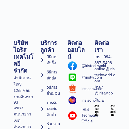
บริษัท
บริการ
ติดต่อ
ติดต่อ
ไอริส
ลูกค้า
ออนไล
เรา
เทคโนโ
น์
วิธีการ
โทร : 094-
สั่งซื้อ
887-5498
ลยี
@iristechworld
online@iris
จำกัด
วิธีการ
techworld.c
@iristw.com
จัดส่ง
สำนักงาน
om
ใหญ่
line :
วิธีการ
iristechworld
12/5 ซอย
@iristw.co
ชำระเงิน
รามอินทรา
m
iristechofficial
การรับ
93
สำห
สำห
แขวง
ประกัน
IRIS
รับ
รับ
บุค
องค์
คันนายาว
สินค้า
Techworld
คล
กร
เขต
Official
ร่วมงาน
คันนายาว