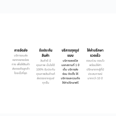
การจัดส่ง
รับประกัน
บริการทุกรูป
ให้คำบรึกษา
สินค้า
แบบ
รวดเร็ว
บริการขนส่ง
หลากหลายช่อง
สินค้าดี มี
บริการเซอร์วิส
ตอบด่วน ตอบไว
ทาง เพื่อให้สินค้า
คุณภาพ มั่นใจได้
นอกสถานที่ 1 ปี
พร้อมให้คำ
ส่งตรงถึงลูกค้า
100% รับประกัน
เต็ม บริการส่ง
ปรึกษาจากผู้ที่มี
โดยเร็วที่สุด
คุณภาพสินค้าแท้
ซ่อม ติดตั้ง ให้
ประสบการณ์
ส่งตรงจากศูนย์
บริการและรวมถึง
มากกว่า 10 ปี
ทุกชิ้น
ให้คำปรึกษาฟรี