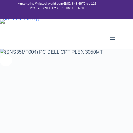
✉
marketing@iristechworld.com
☎
02-843-6979 ต่อ 126
🕘
จ.–ศ. 08:00–17:30 · ส. 08:00–14:30