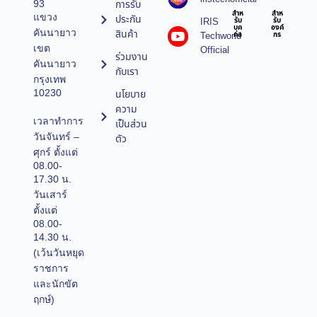
การรับ
93
สำห
สำห
แขวง
ประกัน
IRIS
รับ
รับ
บุค
องค์
คันนายาว
สินค้า
Techworld
คล
กร
เขต
Official
ร่วมงาน
คันนายาว
กับเรา
กรุงเทพ
10230
นโยบาย
ความ
เวลาทำการ
เป็นส่วน
วันจันทร์ –
ตัว
ศุกร์ ตั้งแต่
08.00-
17.30 น.
วันเสาร์
ตั้งแต่
08.00-
14.30 น.
(เว้นวันหยุด
ราชการ
และนักขัต
ฤกษ์)