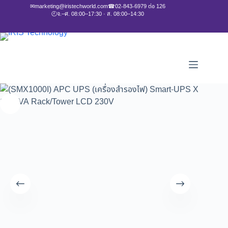
✉
marketing@iristechworld.com
☎
02-843-6979 ต่อ 126
🕘
จ.–ศ. 08:00–17:30 · ส. 08:00–14:30