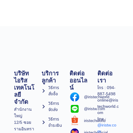
บริษัท
บริการ
ติดต่อ
ติดต่อ
ไอริส
ลูกค้า
ออนไล
เรา
เทคโนโ
น์
วิธีการ
โทร : 094-
สั่งซื้อ
887-5498
ลยี
@iristechworld
online@iris
จำกัด
วิธีการ
techworld.c
@iristw.com
จัดส่ง
สำนักงาน
om
ใหญ่
line :
วิธีการ
iristechworld
12/5 ซอย
@iristw.co
ชำระเงิน
รามอินทรา
m
iristechofficial