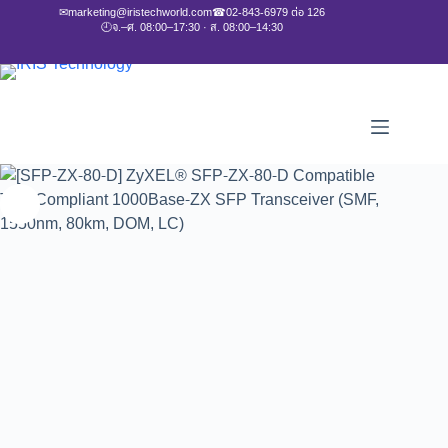
✉
marketing@iristechworld.com
☎
02-843-6979 ต่อ 126
🕘
จ.–ศ. 08:00–17:30 · ส. 08:00–14:30