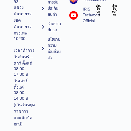
การรับ
93
สำห
สำห
แขวง
ประกัน
IRIS
รับ
รับ
บุค
องค์
คันนายาว
สินค้า
Techworld
คล
กร
เขต
Official
ร่วมงาน
คันนายาว
กับเรา
กรุงเทพ
10230
นโยบาย
ความ
เวลาทำการ
เป็นส่วน
วันจันทร์ –
ตัว
ศุกร์ ตั้งแต่
08.00-
17.30 น.
วันเสาร์
ตั้งแต่
08.00-
14.30 น.
(เว้นวันหยุด
ราชการ
และนักขัต
ฤกษ์)