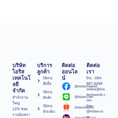
บริษัท
บริการ
ติดต่อ
ติดต่อ
ไอริส
ลูกค้า
ออนไล
เรา
เทคโนโ
น์
วิธีการ
โทร : 094-
สั่งซื้อ
887-5498
ลยี
@iristechworld
online@iris
จำกัด
วิธีการ
techworld.c
@iristw.com
จัดส่ง
สำนักงาน
om
ใหญ่
line :
วิธีการ
iristechworld
12/5 ซอย
@iristw.co
ชำระเงิน
รามอินทรา
m
iristechofficial