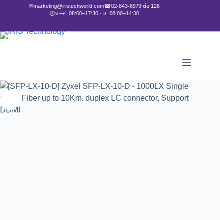
✉
marketing@iristechworld.com
☎
02-843-6979 ต่อ 126
🕘
จ.–ศ. 08:00–17:30 · ส. 08:00–14:30