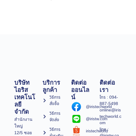
บริษัท
บริการ
ติดต่อ
ติดต่อ
ไอริส
ลูกค้า
ออนไล
เรา
เทคโนโ
น์
วิธีการ
โทร : 094-
สั่งซื้อ
887-5498
ลยี
@iristechworld
online@iris
จำกัด
วิธีการ
techworld.c
@iristw.com
จัดส่ง
สำนักงาน
om
ใหญ่
line :
วิธีการ
iristechworld
12/5 ซอย
@iristw.co
ชำระเงิน