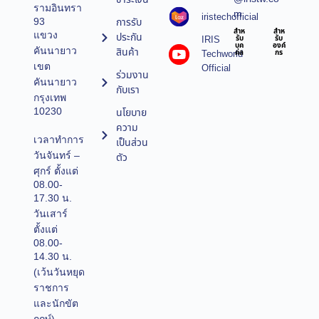
รามอินทรา
m
iristechofficial
การรับ
93
สำห
สำห
แขวง
ประกัน
IRIS
รับ
รับ
บุค
องค์
คันนายาว
สินค้า
Techworld
คล
กร
เขต
Official
ร่วมงาน
คันนายาว
กับเรา
กรุงเทพ
10230
นโยบาย
ความ
เวลาทำการ
เป็นส่วน
วันจันทร์ –
ตัว
ศุกร์ ตั้งแต่
08.00-
17.30 น.
วันเสาร์
ตั้งแต่
08.00-
14.30 น.
(เว้นวันหยุด
ราชการ
และนักขัต