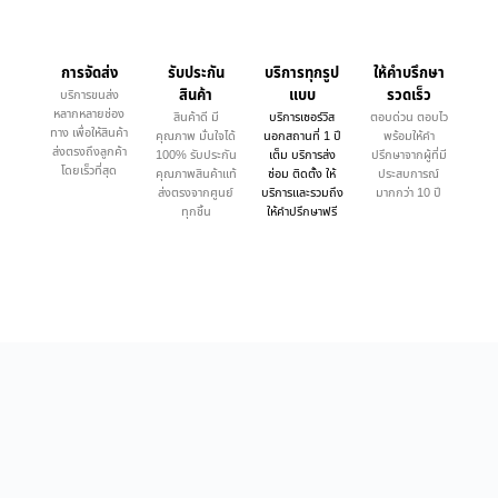
การจัดส่ง
รับประกัน
บริการทุกรูป
ให้คำบรึกษา
สินค้า
แบบ
รวดเร็ว
บริการขนส่ง
หลากหลายช่อง
สินค้าดี มี
บริการเซอร์วิส
ตอบด่วน ตอบไว
ทาง เพื่อให้สินค้า
คุณภาพ มั่นใจได้
นอกสถานที่ 1 ปี
พร้อมให้คำ
ส่งตรงถึงลูกค้า
100% รับประกัน
เต็ม บริการส่ง
ปรึกษาจากผู้ที่มี
โดยเร็วที่สุด
คุณภาพสินค้าแท้
ซ่อม ติดตั้ง ให้
ประสบการณ์
ส่งตรงจากศูนย์
บริการและรวมถึง
มากกว่า 10 ปี
ทุกชิ้น
ให้คำปรึกษาฟรี