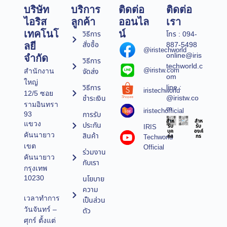
บริษัท
บริการ
ติดต่อ
ติดต่อ
ไอริส
ลูกค้า
ออนไล
เรา
เทคโนโ
น์
วิธีการ
โทร : 094-
สั่งซื้อ
887-5498
ลยี
@iristechworld
online@iris
จำกัด
วิธีการ
techworld.c
@iristw.com
จัดส่ง
สำนักงาน
om
ใหญ่
line :
วิธีการ
iristechworld
12/5 ซอย
@iristw.co
ชำระเงิน
รามอินทรา
m
iristechofficial
การรับ
93
สำห
สำห
แขวง
ประกัน
IRIS
รับ
รับ
บุค
องค์
คันนายาว
สินค้า
Techworld
คล
กร
เขต
Official
ร่วมงาน
คันนายาว
กับเรา
กรุงเทพ
10230
นโยบาย
ความ
เวลาทำการ
เป็นส่วน
วันจันทร์ –
ตัว
ศุกร์ ตั้งแต่