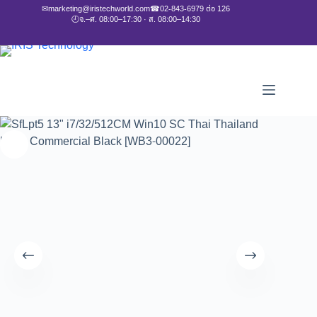
✉
marketing@iristechworld.com
☎
02-843-6979 ต่อ 126
🕘
จ.–ศ. 08:00–17:30 · ส. 08:00–14:30