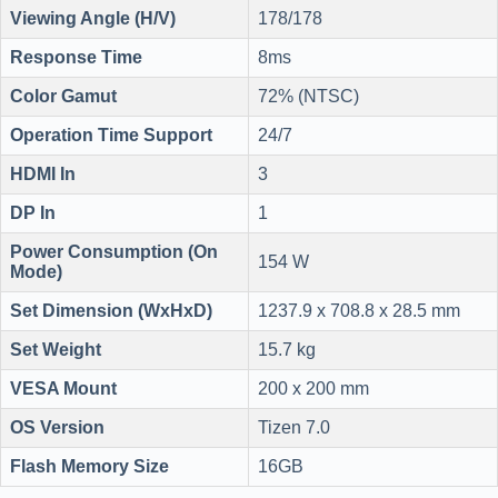
Viewing Angle (H/V)
178/178
Response Time
8ms
Color Gamut
72% (NTSC)
Operation Time Support
24/7
HDMI In
3
DP In
1
Power Consumption (On
154 W
Mode)
Set Dimension (WxHxD)
1237.9 x 708.8 x 28.5 mm
Set Weight
15.7 kg
VESA Mount
200 x 200 mm
OS Version
Tizen 7.0
Flash Memory Size
16GB