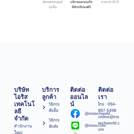
ส่งตรงจากศูนย์
บริการและรวมถึง
มากกว่า 10 ปี
ทุกชิ้น
ให้คำปรึกษาฟรี
บริษัท
บริการ
ติดต่อ
ติดต่อ
ไอริส
ลูกค้า
ออนไล
เรา
เทคโนโ
น์
วิธีการ
โทร : 094-
สั่งซื้อ
887-5498
ลยี
@iristechworld
online@iris
จำกัด
วิธีการ
techworld.c
@iristw.com
จัดส่ง
สำนักงาน
om
ใหญ่