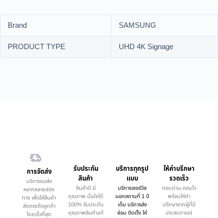
Brand
SAMSUNG
PRODUCT TYPE
UHD 4K Signage
รับประกัน
บริการทุกรูป
ให้คำบรึกษา
การจัดส่ง
สินค้า
แบบ
รวดเร็ว
บริการขนส่ง
สินค้าดี มี
บริการเซอร์วิส
ตอบด่วน ตอบไว
หลากหลายช่อง
คุณภาพ มั่นใจได้
นอกสถานที่ 1 ปี
พร้อมให้คำ
ทาง เพื่อให้สินค้า
100% รับประกัน
เต็ม บริการส่ง
ปรึกษาจากผู้ที่มี
ส่งตรงถึงลูกค้า
คุณภาพสินค้าแท้
ซ่อม ติดตั้ง ให้
ประสบการณ์
โดยเร็วที่สุด