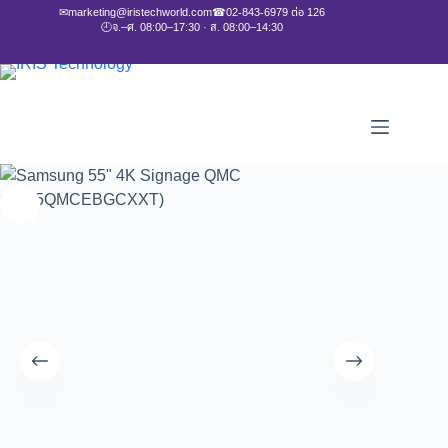
✉
marketing@iristechworld.com
☎
02-843-6979 ต่อ 126
🕘
จ.–ศ. 08:00–17:30 · ส. 08:00–14:30