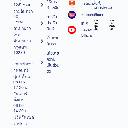
line :
วิธีการ
iristechworld
12/5 ซอย
@iristw.co
ชำระเงิน
รามอินทรา
m
iristechofficial
การรับ
93
สำห
สำห
แขวง
ประกัน
IRIS
รับ
รับ
บุค
องค์
คันนายาว
สินค้า
Techworld
คล
กร
เขต
Official
ร่วมงาน
คันนายาว
กับเรา
กรุงเทพ
10230
นโยบาย
ความ
เวลาทำการ
เป็นส่วน
วันจันทร์ –
ตัว
ศุกร์ ตั้งแต่
08.00-
17.30 น.
วันเสาร์
ตั้งแต่
08.00-
14.30 น.
(เว้นวันหยุด
ราชการ