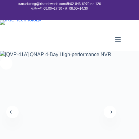
✉
marketing@iristechworld.com
☎
02-843-6979 ต่อ 126
🕘
จ.–ศ. 08:00–17:30 · ส. 08:00–14:30