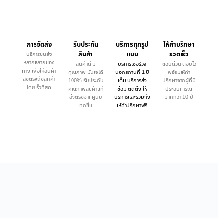
การจัดส่ง
รับประกัน
บริการทุกรูป
ให้คำบรึกษา
สินค้า
แบบ
รวดเร็ว
บริการขนส่ง
หลากหลายช่อง
สินค้าดี มี
บริการเซอร์วิส
ตอบด่วน ตอบไว
ทาง เพื่อให้สินค้า
คุณภาพ มั่นใจได้
นอกสถานที่ 1 ปี
พร้อมให้คำ
ส่งตรงถึงลูกค้า
100% รับประกัน
เต็ม บริการส่ง
ปรึกษาจากผู้ที่มี
โดยเร็วที่สุด
คุณภาพสินค้าแท้
ซ่อม ติดตั้ง ให้
ประสบการณ์
ส่งตรงจากศูนย์
บริการและรวมถึง
มากกว่า 10 ปี
ทุกชิ้น
ให้คำปรึกษาฟรี