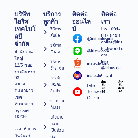
บริษัท
บริการ
ติดต่อ
ติดต่อ
ไอริส
ลูกค้า
ออนไล
เรา
เทคโนโ
น์
วิธีการ
โทร : 094-
สั่งซื้อ
887-5498
ลยี
@iristechworld
online@iris
จำกัด
วิธีการ
techworld.c
@iristw.com
จัดส่ง
สำนักงาน
om
ใหญ่
line :
วิธีการ
iristechworld
12/5 ซอย
@iristw.co
ชำระเงิน
รามอินทรา
m
iristechofficial
การรับ
93
สำห
สำห
แขวง
ประกัน
IRIS
รับ
รับ
บุค
องค์
คันนายาว
สินค้า
Techworld
คล
กร
เขต
Official
ร่วมงาน
คันนายาว
กับเรา
กรุงเทพ
10230
นโยบาย
ความ
เวลาทำการ
เป็นส่วน
วันจันทร์ –
ตัว