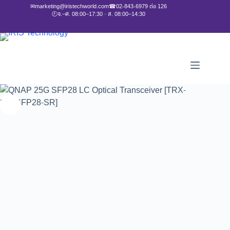
✉
marketing@iristechworld.com
☎
02-843-6979 ต่อ 126
🕘
จ.–ศ. 08:00–17:30 · ส. 08:00–14:30