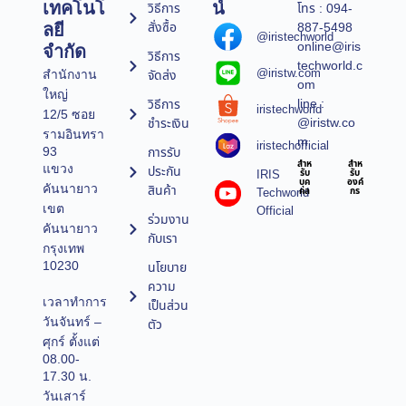
เทคโนโ
น์
วิธีการ
โทร : 094-
สั่งซื้อ
887-5498
ลยี
@iristechworld
online@iris
จำกัด
วิธีการ
techworld.c
@iristw.com
จัดส่ง
สำนักงาน
om
ใหญ่
line :
วิธีการ
iristechworld
12/5 ซอย
@iristw.co
ชำระเงิน
รามอินทรา
m
iristechofficial
การรับ
93
สำห
สำห
แขวง
ประกัน
IRIS
รับ
รับ
บุค
องค์
คันนายาว
สินค้า
Techworld
คล
กร
เขต
Official
ร่วมงาน
คันนายาว
กับเรา
กรุงเทพ
10230
นโยบาย
ความ
เวลาทำการ
เป็นส่วน
วันจันทร์ –
ตัว
ศุกร์ ตั้งแต่
08.00-
17.30 น.
วันเสาร์