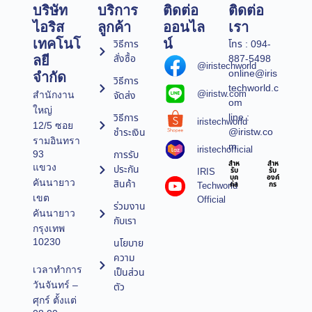
บริษัท
บริการ
ติดต่อ
ติดต่อ
ไอริส
ลูกค้า
ออนไล
เรา
เทคโนโ
น์
วิธีการ
โทร : 094-
สั่งซื้อ
887-5498
ลยี
@iristechworld
online@iris
จำกัด
วิธีการ
techworld.c
@iristw.com
จัดส่ง
สำนักงาน
om
ใหญ่
line :
วิธีการ
iristechworld
12/5 ซอย
@iristw.co
ชำระเงิน
รามอินทรา
m
iristechofficial
การรับ
93
สำห
สำห
แขวง
ประกัน
IRIS
รับ
รับ
บุค
องค์
คันนายาว
สินค้า
Techworld
คล
กร
เขต
Official
ร่วมงาน
คันนายาว
กับเรา
กรุงเทพ
10230
นโยบาย
ความ
เวลาทำการ
เป็นส่วน
วันจันทร์ –
ตัว
ศุกร์ ตั้งแต่