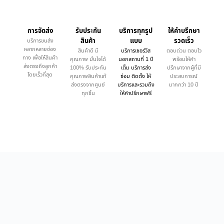
การจัดส่ง
รับประกัน
บริการทุกรูป
ให้คำบรึกษา
สินค้า
แบบ
รวดเร็ว
บริการขนส่ง
หลากหลายช่อง
สินค้าดี มี
บริการเซอร์วิส
ตอบด่วน ตอบไว
ทาง เพื่อให้สินค้า
คุณภาพ มั่นใจได้
นอกสถานที่ 1 ปี
พร้อมให้คำ
ส่งตรงถึงลูกค้า
100% รับประกัน
เต็ม บริการส่ง
ปรึกษาจากผู้ที่มี
โดยเร็วที่สุด
คุณภาพสินค้าแท้
ซ่อม ติดตั้ง ให้
ประสบการณ์
ส่งตรงจากศูนย์
บริการและรวมถึง
มากกว่า 10 ปี
ทุกชิ้น
ให้คำปรึกษาฟรี