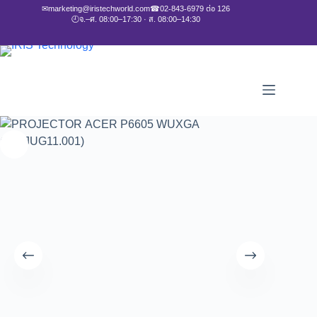
✉
marketing@iristechworld.com
☎
02-843-6979 ต่อ 126
🕘
จ.–ศ. 08:00–17:30 · ส. 08:00–14:30