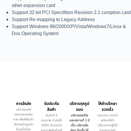
other expansion card
Support 32-bit PCI Specifition Revision 2.1 complion card
Support Re-mapping to Legacy Address
Support Windows 98/2000/XP/Vista/Windows7/Linux &
Dos Operating System
การจัดส่ง
รับประกัน
บริการทุกรูป
ให้คำบรึกษา
สินค้า
แบบ
รวดเร็ว
บริการขนส่ง
หลากหลายช่อง
สินค้าดี มี
บริการเซอร์วิส
ตอบด่วน ตอบไว
ทาง เพื่อให้สินค้า
คุณภาพ มั่นใจได้
นอกสถานที่ 1 ปี
พร้อมให้คำ
ส่งตรงถึงลูกค้า
100% รับประกัน
เต็ม บริการส่ง
ปรึกษาจากผู้ที่มี
โดยเร็วที่สุด
คุณภาพสินค้าแท้
ซ่อม ติดตั้ง ให้
ประสบการณ์