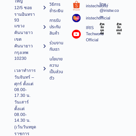
ใหญ่
line :
วิธีการ
iristechworld
12/5 ซอย
@iristw.co
ชำระเงิน
รามอินทรา
m
iristechofficial
การรับ
93
สำห
สำห
แขวง
ประกัน
IRIS
รับ
รับ
บุค
องค์
คันนายาว
สินค้า
Techworld
คล
กร
เขต
Official
ร่วมงาน
คันนายาว
กับเรา
กรุงเทพ
10230
นโยบาย
ความ
เวลาทำการ
เป็นส่วน
วันจันทร์ –
ตัว
ศุกร์ ตั้งแต่
08.00-
17.30 น.
วันเสาร์
ตั้งแต่
08.00-
14.30 น.
(เว้นวันหยุด
ราชการ