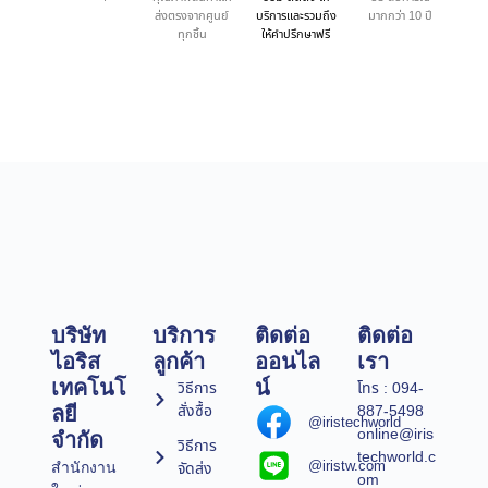
ส่งตรงจากศูนย์
บริการและรวมถึง
มากกว่า 10 ปี
ทุกชิ้น
ให้คำปรึกษาฟรี
บริษัท
บริการ
ติดต่อ
ติดต่อ
ไอริส
ลูกค้า
ออนไล
เรา
เทคโนโ
น์
วิธีการ
โทร : 094-
สั่งซื้อ
887-5498
ลยี
@iristechworld
online@iris
จำกัด
วิธีการ
techworld.c
@iristw.com
จัดส่ง
สำนักงาน
om