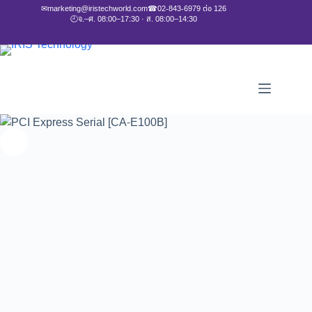
✉
marketing@iristechworld.com
☎
02-843-6979 ต่อ 126
🕘
จ.–ศ. 08:00–17:30 · ส. 08:00–14:30