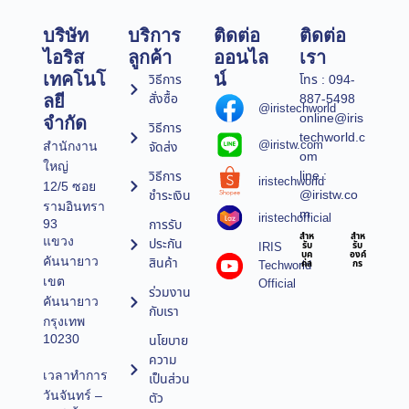
บริษัท
บริการ
ติดต่อ
ติดต่อ
ไอริส
ลูกค้า
ออนไล
เรา
เทคโนโ
น์
วิธีการ
โทร : 094-
สั่งซื้อ
887-5498
ลยี
@iristechworld
online@iris
จำกัด
วิธีการ
techworld.c
@iristw.com
จัดส่ง
สำนักงาน
om
ใหญ่
line :
วิธีการ
iristechworld
12/5 ซอย
@iristw.co
ชำระเงิน
รามอินทรา
m
iristechofficial
การรับ
93
สำห
สำห
แขวง
ประกัน
IRIS
รับ
รับ
บุค
องค์
คันนายาว
สินค้า
Techworld
คล
กร
เขต
Official
ร่วมงาน
คันนายาว
กับเรา
กรุงเทพ
10230
นโยบาย
ความ
เวลาทำการ
เป็นส่วน
วันจันทร์ –
ตัว