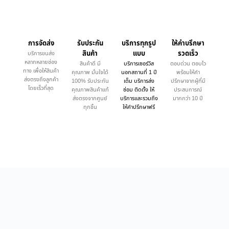
การจัดส่ง
รับประกัน
บริการทุกรูป
ให้คำบรึกษา
สินค้า
แบบ
รวดเร็ว
บริการขนส่ง
หลากหลายช่อง
สินค้าดี มี
บริการเซอร์วิส
ตอบด่วน ตอบไว
ทาง เพื่อให้สินค้า
คุณภาพ มั่นใจได้
นอกสถานที่ 1 ปี
พร้อมให้คำ
ส่งตรงถึงลูกค้า
100% รับประกัน
เต็ม บริการส่ง
ปรึกษาจากผู้ที่มี
โดยเร็วที่สุด
คุณภาพสินค้าแท้
ซ่อม ติดตั้ง ให้
ประสบการณ์
ส่งตรงจากศูนย์
บริการและรวมถึง
มากกว่า 10 ปี
ทุกชิ้น
ให้คำปรึกษาฟรี