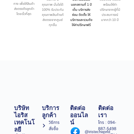
ทาง เพื่อให้สินค้า
คุณภาพ มั่นใจได้
นอกสถานที่ 1 ปี
พร้อมให้คำ
ส่งตรงถึงลูกค้า
100% รับประกัน
เต็ม บริการส่ง
ปรึกษาจากผู้ที่มี
โดยเร็วที่สุด
คุณภาพสินค้าแท้
ซ่อม ติดตั้ง ให้
ประสบการณ์
ส่งตรงจากศูนย์
บริการและรวมถึง
มากกว่า 10 ปี
ทุกชิ้น
ให้คำปรึกษาฟรี
บริษัท
บริการ
ติดต่อ
ติดต่อ
ไอริส
ลูกค้า
ออนไล
เรา
เทคโนโ
น์
วิธีการ
โทร : 094-
สั่งซื้อ
887-5498
ลยี
@iristechworld