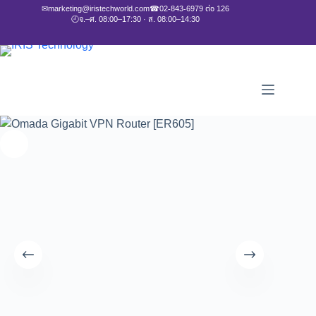
✉
marketing@iristechworld.com
☎
02-843-6979 ต่อ 126
🕘
จ.–ศ. 08:00–17:30 · ส. 08:00–14:30