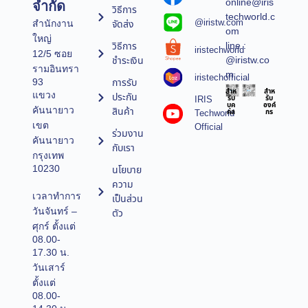
online@iris
จำกัด
วิธีการ
techworld.c
@iristw.com
จัดส่ง
สำนักงาน
om
ใหญ่
line :
วิธีการ
iristechworld
12/5 ซอย
@iristw.co
ชำระเงิน
รามอินทรา
m
iristechofficial
การรับ
93
สำห
สำห
แขวง
ประกัน
IRIS
รับ
รับ
บุค
องค์
คันนายาว
สินค้า
Techworld
คล
กร
เขต
Official
ร่วมงาน
คันนายาว
กับเรา
กรุงเทพ
10230
นโยบาย
ความ
เวลาทำการ
เป็นส่วน
วันจันทร์ –
ตัว
ศุกร์ ตั้งแต่
08.00-
17.30 น.
วันเสาร์
ตั้งแต่
08.00-