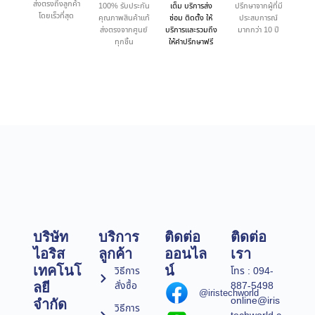
ส่งตรงถึงลูกค้า
100% รับประกัน
เต็ม บริการส่ง
ปรึกษาจากผู้ที่มี
โดยเร็วที่สุด
คุณภาพสินค้าแท้
ซ่อม ติดตั้ง ให้
ประสบการณ์
ส่งตรงจากศูนย์
บริการและรวมถึง
มากกว่า 10 ปี
ทุกชิ้น
ให้คำปรึกษาฟรี
บริษัท
บริการ
ติดต่อ
ติดต่อ
ไอริส
ลูกค้า
ออนไล
เรา
เทคโนโ
น์
วิธีการ
โทร : 094-
สั่งซื้อ
887-5498
ลยี
@iristechworld
online@iris
จำกัด
วิธีการ