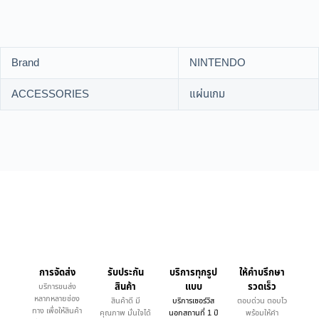
Brand
NINTENDO
ACCESSORIES
แผ่นเกม
การจัดส่ง
รับประกัน
บริการทุกรูป
ให้คำบรึกษา
สินค้า
แบบ
รวดเร็ว
บริการขนส่ง
หลากหลายช่อง
สินค้าดี มี
บริการเซอร์วิส
ตอบด่วน ตอบไว
ทาง เพื่อให้สินค้า
คุณภาพ มั่นใจได้
นอกสถานที่ 1 ปี
พร้อมให้คำ