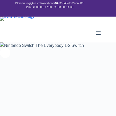
✉
marketing@iristechworld.com
☎
02-843-6979 ต่อ 126
🕘
จ.–ศ. 08:00–17:30 · ส. 08:00–14:30