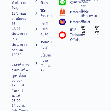
techworld.c
@iristw.com
จัดส่ง
สำนักงาน
om
ใหญ่
line :
วิธีการ
iristechworld
12/5 ซอย
@iristw.co
ชำระเงิน
รามอินทรา
m
iristechofficial
การรับ
93
สำห
สำห
แขวง
ประกัน
IRIS
รับ
รับ
บุค
องค์
คันนายาว
สินค้า
Techworld
คล
กร
เขต
Official
ร่วมงาน
คันนายาว
กับเรา
กรุงเทพ
10230
นโยบาย
ความ
เวลาทำการ
เป็นส่วน
วันจันทร์ –
ตัว
ศุกร์ ตั้งแต่
08.00-
17.30 น.
วันเสาร์
ตั้งแต่
08.00-
14.30 น.
(เว้นวันหยุด