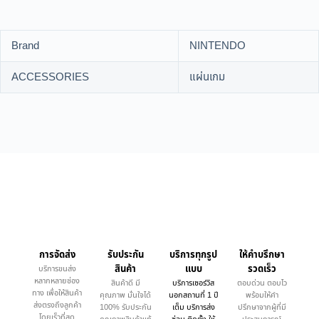
Brand
NINTENDO
ACCESSORIES
แผ่นเกม
การจัดส่ง
รับประกัน
บริการทุกรูป
ให้คำบรึกษา
สินค้า
แบบ
รวดเร็ว
บริการขนส่ง
หลากหลายช่อง
สินค้าดี มี
บริการเซอร์วิส
ตอบด่วน ตอบไว
ทาง เพื่อให้สินค้า
คุณภาพ มั่นใจได้
นอกสถานที่ 1 ปี
พร้อมให้คำ
ส่งตรงถึงลูกค้า
100% รับประกัน
เต็ม บริการส่ง
ปรึกษาจากผู้ที่มี
โดยเร็วที่สุด