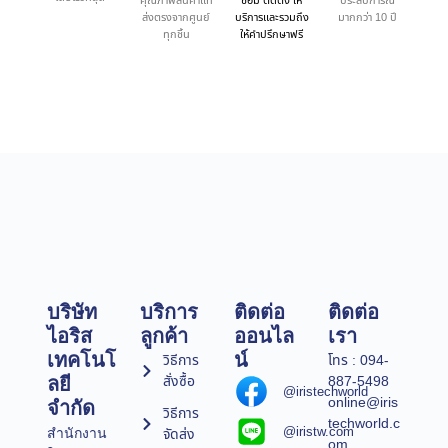
คุณภาพสินค้าแท้
ซ่อม ติดตั้ง ให้
ประสบการณ์
ส่งตรงจากศูนย์
บริการและรวมถึง
มากกว่า 10 ปี
ทุกชิ้น
ให้คำปรึกษาฟรี
บริษัท
บริการ
ติดต่อ
ติดต่อ
ไอริส
ลูกค้า
ออนไล
เรา
เทคโนโ
น์
วิธีการ
โทร : 094-
สั่งซื้อ
887-5498
ลยี
@iristechworld
online@iris
จำกัด
วิธีการ
techworld.c
@iristw.com
จัดส่ง
สำนักงาน
om