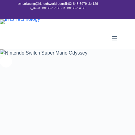
✉
marketing@iristechworld.com
☎
02-843-6979 ต่อ 126
🕘
จ.–ศ. 08:00–17:30 · ส. 08:00–14:30