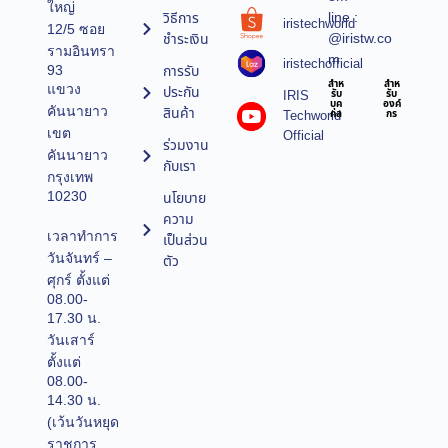
ใหญ่
line :
วิธีการ
iristechworld
12/5 ซอย
@iristw.co
ชำระเงิน
รามอินทรา
m
iristechofficial
การรับ
93
สำห
สำห
แขวง
ประกัน
IRIS
รับ
รับ
บุค
องค์
คันนายาว
สินค้า
Techworld
คล
กร
เขต
Official
ร่วมงาน
คันนายาว
กับเรา
กรุงเทพ
10230
นโยบาย
ความ
เวลาทำการ
เป็นส่วน
วันจันทร์ –
ตัว
ศุกร์ ตั้งแต่
08.00-
17.30 น.
วันเสาร์
ตั้งแต่
08.00-
14.30 น.
(เว้นวันหยุด
ราชการ