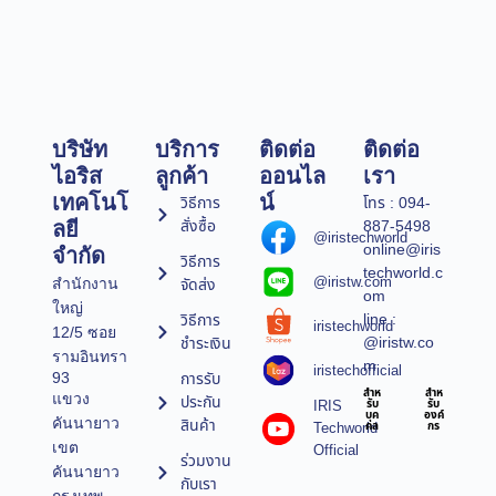
บริษัท
บริการ
ติดต่อ
ติดต่อ
ไอริส
ลูกค้า
ออนไล
เรา
เทคโนโ
น์
วิธีการ
โทร : 094-
สั่งซื้อ
887-5498
ลยี
@iristechworld
online@iris
จำกัด
วิธีการ
techworld.c
@iristw.com
จัดส่ง
สำนักงาน
om
ใหญ่
line :
วิธีการ
iristechworld
12/5 ซอย
@iristw.co
ชำระเงิน
รามอินทรา
m
iristechofficial
การรับ
93
สำห
สำห
แขวง
ประกัน
IRIS
รับ
รับ
บุค
องค์
คันนายาว
สินค้า
Techworld
คล
กร
เขต
Official
ร่วมงาน
คันนายาว
กับเรา