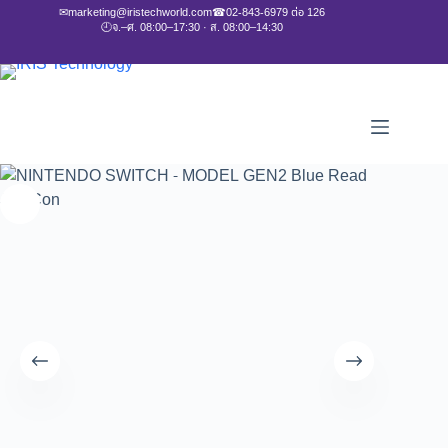
✉
marketing@iristechworld.com
☎
02-843-6979 ต่อ 126
🕘
จ.–ศ. 08:00–17:30 · ส. 08:00–14:30