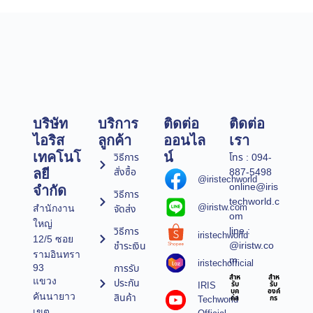
บริษัท
บริการ
ติดต่อ
ติดต่อ
ไอริส
ลูกค้า
ออนไล
เรา
เทคโนโ
น์
วิธีการ
โทร : 094-
สั่งซื้อ
887-5498
ลยี
@iristechworld
online@iris
จำกัด
วิธีการ
techworld.c
@iristw.com
จัดส่ง
สำนักงาน
om
ใหญ่
line :
วิธีการ
iristechworld
12/5 ซอย
@iristw.co
ชำระเงิน
รามอินทรา
m
iristechofficial
การรับ
93
สำห
สำห
แขวง
ประกัน
IRIS
รับ
รับ
บุค
องค์
คันนายาว
สินค้า
Techworld
คล
กร
เขต