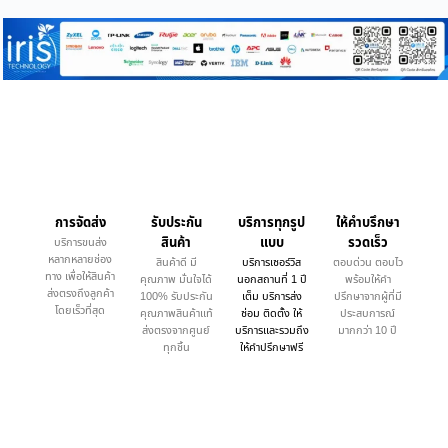
การจัดส่ง
รับประกัน
บริการทุกรูป
ให้คำบรึกษา
สินค้า
แบบ
รวดเร็ว
บริการขนส่ง
หลากหลายช่อง
สินค้าดี มี
บริการเซอร์วิส
ตอบด่วน ตอบไว
ทาง เพื่อให้สินค้า
คุณภาพ มั่นใจได้
นอกสถานที่ 1 ปี
พร้อมให้คำ
ส่งตรงถึงลูกค้า
100% รับประกัน
เต็ม บริการส่ง
ปรึกษาจากผู้ที่มี
โดยเร็วที่สุด
คุณภาพสินค้าแท้
ซ่อม ติดตั้ง ให้
ประสบการณ์
ส่งตรงจากศูนย์
บริการและรวมถึง
มากกว่า 10 ปี
ทุกชิ้น
ให้คำปรึกษาฟรี