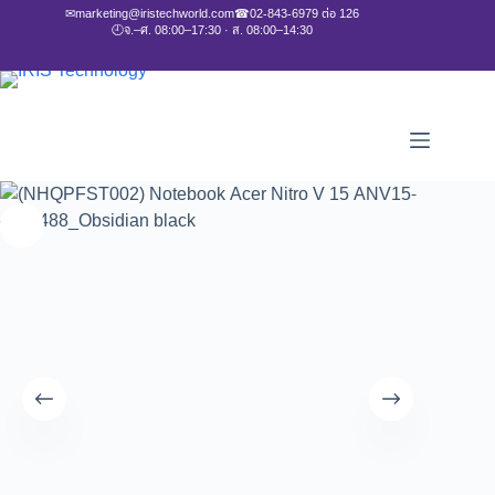
✉
marketing@iristechworld.com
☎
02-843-6979 ต่อ 126
🕘
จ.–ศ. 08:00–17:30 · ส. 08:00–14:30