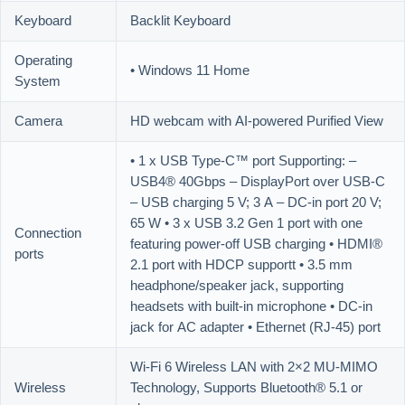
Keyboard
Backlit Keyboard
Operating
• Windows 11 Home
System
Camera
HD webcam with AI-powered Purified View
• 1 x USB Type-C™ port Supporting: –
USB4® 40Gbps – DisplayPort over USB-C
– USB charging 5 V; 3 A – DC-in port 20 V;
65 W • 3 x USB 3.2 Gen 1 port with one
Connection
featuring power-off USB charging • HDMI®
ports
2.1 port with HDCP supportt • 3.5 mm
headphone/speaker jack, supporting
headsets with built-in microphone • DC-in
jack for AC adapter • Ethernet (RJ-45) port
Wi-Fi 6 Wireless LAN with 2×2 MU-MIMO
Wireless
Technology, Supports Bluetooth® 5.1 or