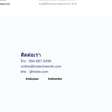
ิการและรวม
จากผู้ที่มีประสบการณ์มากกว่า 10 ปี
ติดต่อเรา
โทร : 094-887-5498
online@iristechworld.com
line : @iristw.com
สำหรับบุคคล
สำหรับองค์กร