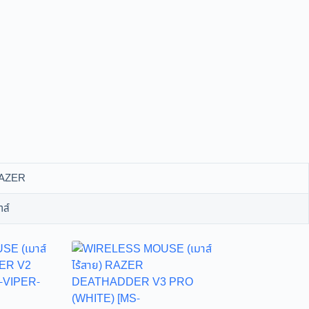
AZER
าส์