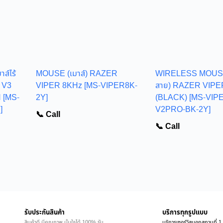
์ไร้
MOUSE (เมาส์) RAZER
WIRELESS MOUSE (
 V3
VIPER 8KHz [MS-VIPER8K-
สาย) RAZER VIPE
 [MS-
2Y]
(BLACK) [MS-VIP
]
V2PRO-BK-2Y]
📞 Call
📞 Call
รับประกันสินค้า
บริการทุกรูปแบบ
สินค้าดี มีคุณภาพ มั่นใจได้ 100% รับ
บริการเซอร์วิสนอกสถานที่ 1 