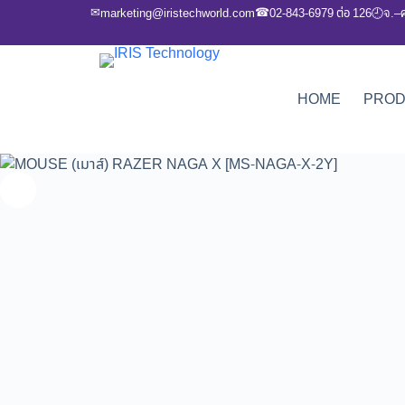
✉
☎
marketing@iristechworld.com
02-843-6979 ต่อ 126
จ.–
🕘
HOME
PRO